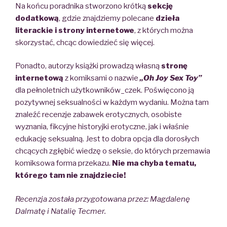
Na końcu poradnika stworzono krótką
sekcję
dodatkową
, gdzie znajdziemy polecane
dzieła
literackie i strony internetowe
, z których można
skorzystać, chcąc dowiedzieć się więcej.
Ponadto, autorzy książki prowadzą własną
stronę
internetową
z komiksami o nazwie
„Oh Joy Sex Toy”
dla pełnoletnich użytkowników_czek. Poświęcono ją
pozytywnej seksualności w każdym wydaniu. Można tam
znaleźć recenzje zabawek erotycznych, osobiste
wyznania, fikcyjne historyjki erotyczne, jak i właśnie
edukację seksualną. Jest to dobra opcja dla dorosłych
chcących zgłębić wiedzę o seksie, do których przemawia
komiksowa forma przekazu.
Nie ma chyba tematu,
którego tam nie znajdziecie!
Recenzja została przygotowana przez:
Magdalenę
Dalmatę i Natalię Tecmer.