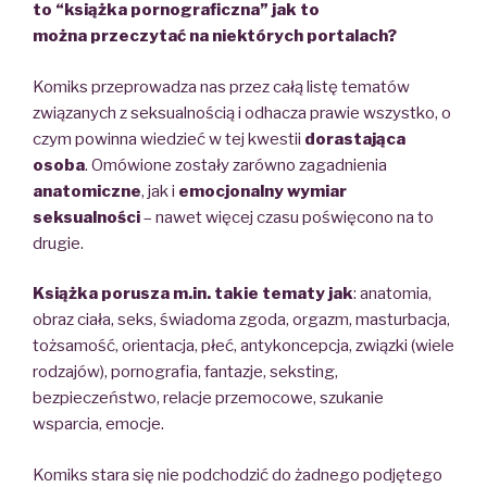
to
“
książka pornograficzna
” jak to
można
przeczytać na niektórych portalach?
Komiks przeprowadza nas przez całą listę tematów
związanych z seksualnością i odhacza prawie wszystko, o
czym powinna wiedzieć w tej kwestii
dorastająca
osoba
. Omówione zostały zarówno zagadnienia
anatomiczne
, jak i
emocjonalny wymiar
seksualności
– nawet więcej czasu poświęcono na to
drugie.
Książka porusza m.in. takie tematy jak
: anatomia,
obraz ciała, seks, świadoma zgoda, orgazm, masturbacja,
tożsamość, orientacja, płeć, antykoncepcja, związki (wiele
rodzajów), pornografia, fantazje, seksting,
bezpieczeństwo, relacje przemocowe, szukanie
wsparcia, emocje.
Komiks stara się nie podchodzić do żadnego podjętego