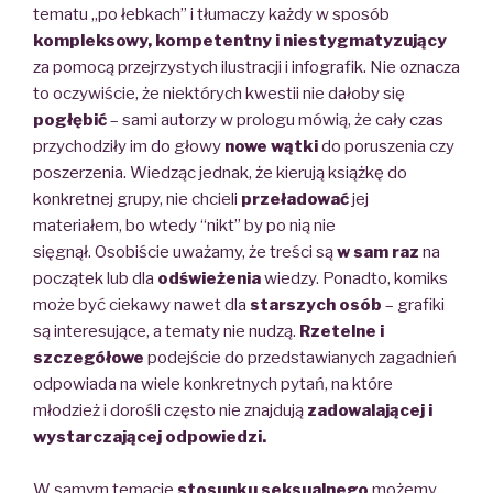
tematu „po łebkach” i tłumaczy każdy w sposób
kompleksowy, kompetentny i niestygmatyzujący
za pomocą przejrzystych ilustracji i infografik. Nie oznacza
to oczywiście, że niektórych kwestii nie dałoby się
pogłębić
– sami autorzy w prologu mówią, że cały czas
przychodziły im do głowy
nowe wątki
do poruszenia czy
poszerzenia. Wiedząc jednak, że kierują książkę do
konkretnej grupy, nie chcieli
przeładować
jej
materiałem, bo wtedy “nikt” by po nią nie
sięgnął. Osobiście uważamy, że treści są
w sam raz
na
początek lub dla
odświeżenia
wiedzy. Ponadto, komiks
może być ciekawy nawet dla
starszych osób
– grafiki
są interesujące, a tematy nie nudzą.
Rzetelne i
szczegółowe
podejście do przedstawianych zagadnień
odpowiada na wiele konkretnych pytań, na które
młodzież i dorośli często nie znajdują
zadowalającej i
wystarczającej odpowiedzi.
W samym temacie
stosunku seksualnego
możemy