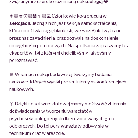
związanymi z szeroko rozumianą seksuologią ❤️
👩🏻‍🎓🧑🏻‍🏫👨🏻‍💻 Członkowie koła pracują w
sekcjach
. Jedną z nich jest sekcja samokształcenia,
która umożliwia zagłębianie się we wcześniej wybrane
przez nas zagadnienia, oraz pozwala na doskonalenie
umiejętności pomocowych. Na spotkania zapraszamy też
ekspertów_tki z którymi chcielibyśmy_ałybyśmy
porozmawiać.
🎀 W ramach sekcji badawczej tworzymy badania
naukowe, których wyniki prezentujemy na konferencjach
naukowych.
🎀 Dzięki sekcji warsztatowej mamy możliwość zbierania
doświadczenia w tworzeniu warsztatów
psychoseksuologicznych dla zróżnicowanych grup
odbiorczych. Do tej pory warsztaty odbyły się w
technikum oraz w areszcie.