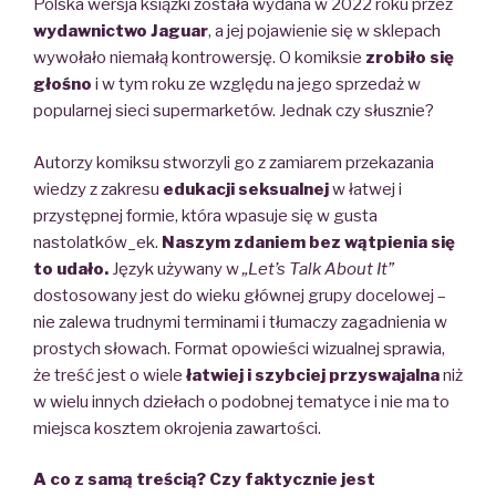
Polska wersja książki została wydana w 2022 roku przez
wydawnictwo Jaguar
, a jej pojawienie się w sklepach
wywołało niemałą kontrowersję. O komiksie
zrobiło się
głośno
i w tym roku ze względu na jego sprzedaż w
popularnej sieci supermarketów. Jednak czy słusznie?
Autorzy komiksu stworzyli go z zamiarem przekazania
wiedzy z zakresu
edukacji seksualnej
w łatwej i
przystępnej formie, która wpasuje się w gusta
nastolatków_ek.
Naszym zdaniem bez wątpienia się
to udało.
Język używany w
„Let’s Talk About It”
dostosowany jest do wieku głównej grupy docelowej –
nie zalewa trudnymi terminami i tłumaczy zagadnienia w
prostych słowach. Format opowieści wizualnej sprawia,
że treść jest o wiele
łatwiej i szybciej przyswajalna
niż
w wielu innych dziełach o podobnej tematyce i nie ma to
miejsca kosztem okrojenia zawartości.
A co z samą treścią? Czy faktycznie jest