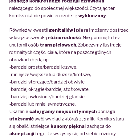
j
ednego konkretnego rodzaju człowieka
należącego do społecznej większości. Czytając ten
komiks nikt nie powinien czuć się
wykluczony
.
Również w kwestii
genitaliów i piersi
możemy dostrzec
w książce szeroką
różnorodność
. Nie pominięto też
anatomii osób
transpłciowych
. Zobaczymy ilustracje
rozmaitych części ciała, które na poszczególnych
obrazkach będą np.:
-bardziej proste/bardziej krzywe,
-mniejsze/większe lub dłuższe/krótsze,
-bardziej sterczące/bardziej obwisłe,
-bardziej okrągłe/bardziej stożkowate,
-bardziej owłosione/bardziej gładkie,
-bardziej lub mniej symetryczne.
Ukazanie
całej gamy miejsc intymnych
pomaga
utożsamić
swój wygląd z którąś z grafik. Komiks stara
się obalić istniejące
kanony piękna
i zachęca do
akceptacji
tego, że wszyscy się od siebie różnimy.