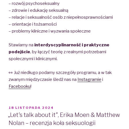
– rozwój psychoseksualny
– zdrowie i edukację seksualną
– relacje i seksualność osób z niepełnosprawnościami
– orientacje i tożsamości
– problemy kliniczne i wyzwania społeczne
⠀
Stawiamy na
interdyscyplinarność i praktyczne
podejście
, by łączyć teorię z realnymi potrzebami
społecznymi i klinicznymi.
⠀
👀 Już niedługo podamy szczegóły programu, a w tak
zwanym międzyczasie śledź nas na
Instagramie
i
Facebooku
!
POSTED
18 LISTOPADA 2024
ON
„Let’s talk about it”, Erika Moen & Matthew
Nolan – recenzja koła seksuologii