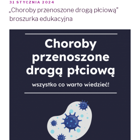
POSTED
31 STYCZNIA 2024
ON
„Choroby przenoszone drogą płciową”
broszurka edukacyjna