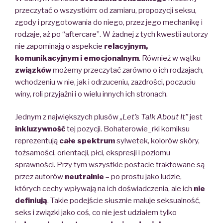
przeczytać o wszystkim: od zamiaru, propozycji seksu,
zgody i przygotowania do niego, przez jego mechanikę i
rodzaje, aż po “aftercare”. W żadnej z tych kwestii autorzy
nie zapominają o aspekcie
relacyjnym,
komunikacyjnym i emocjonalnym
. Również w wątku
związków
możemy przeczytać zarówno o ich rodzajach,
wchodzeniu w nie, jak i odrzuceniu, zazdrości, poczuciu
winy, roli przyjaźni i o wielu innych ich stronach.
Jednym z największych plusów
„Let’s Talk About It”
jest
inkluzywność
tej pozycji. Bohaterowie_rki komiksu
reprezentują
całe spektrum
sylwetek, kolorów skóry,
tożsamości, orientacji, płci, ekspresji i poziomu
sprawności. Przy tym wszystkie postacie traktowane są
przez autorów
neutralnie
– po prostu jako ludzie,
których cechy wpływają na ich doświadczenia, ale ich
nie
definiują
. Takie podejście słusznie maluje seksualność,
seks i związki jako coś, co nie jest udziałem tylko