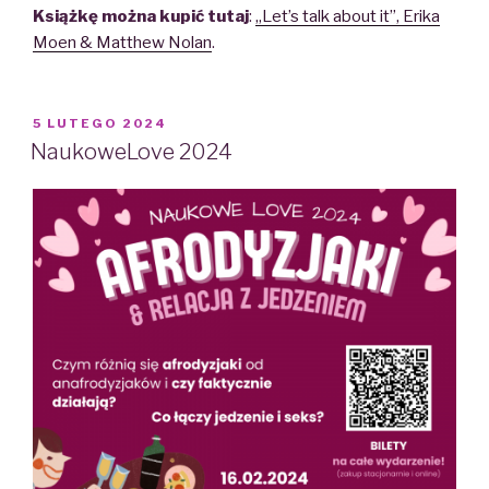
Książkę można kupić tutaj
:
„Let’s talk about it”, Erika
Moen & Matthew Nolan
.
POSTED
5 LUTEGO 2024
ON
NaukoweLove 2024