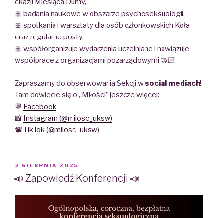
okazji Miesiąca Dumy,
🎀 badania naukowe w obszarze psychoseksuologii,
🎀 spotkania i warsztaty dla osób członkowskich Koła
oraz regularne posty,
🎀 współorganizuje wydarzenia uczelniane i nawiązuje
współprace z organizacjami pozarządowymi 🤝🏻
Zapraszamy do obserwowania Sekcji w
social mediach
!
Tam dowiecie się o „Miłości” jeszcze więcej:
💬
Facebook
📸
Instagram (@milosc_uksw)
📽️
TikTok (@milosc_uksw)
POSTED
2 SIERPNIA 2025
ON
📣 Zapowiedź Konferencji 📣