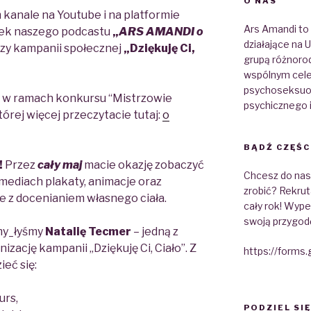
O NAS
kanale na Youtube i na platformie
Ars Amandi to
inek naszego podcastu
„
ARS AMANDI o
działające na
czy kampanii społecznej
„Dziękuję Ci,
grupą różnoro
wspólnym cele
psychoseksuolo
na w ramach konkursu “Mistrzowie
psychicznego 
órej więcej przeczytacie tutaj:
o
BĄDŹ CZĘŚC
!
Przez
cały maj
macie okazję zobaczyć
Chcesz do nas d
 mediach plakaty, animacje oraz
zrobić? Rekrut
e z docenianiem własnego ciała.
cały rok! Wypeł
swoją przygod
my_łyśmy
Natalię Tecmer
– jedną z
ację kampanii „Dziękuję Ci, Ciało”. Z
https://forms
eć się:
urs,
PODZIEL SIĘ