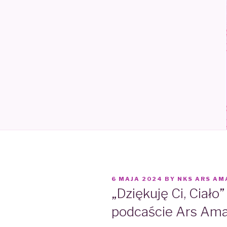
POSTED
6 MAJA 2024
BY
NKS ARS AM
ON
„Dziękuję Ci, Ciało
podcaście Ars Ama