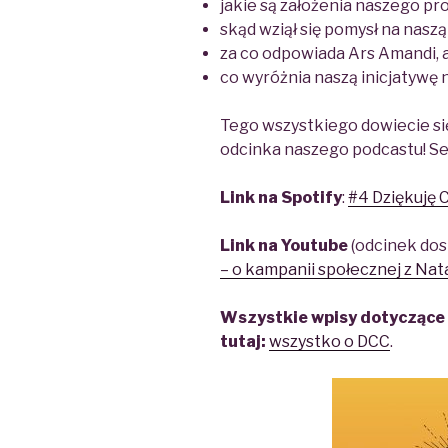
jakie są założenia naszego pro
skąd wziął się pomysł na nasz
za co odpowiada Ars Amandi, a
co wyróżnia naszą inicjatywę n
Tego wszystkiego dowiecie s
odcinka naszego podcastu! S
Link na Spotify
:
#4 Dziękuję Ci
Link na Youtube
(odcinek dos
– o kampanii społecznej z Nat
Wszystkie wpisy dotyczące 
tutaj:
wszystko o DCC
.