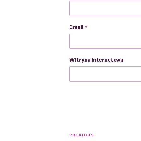
Email
*
Witryna internetowa
Nawigacja
PREVIOUS
Previous