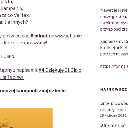
jektu,
ą kampanię,
Nawet jeśli ni
 za co Vertex,
naszego koła, 
a tle innych?
swoimi pomysł
przyszłości zre
ię poświęcając
6 minut
na wysłuchanie
Zapraszamy Cię
erdecznie zapraszamy!
krótkiej ankiet
potrzeb naszy
, Ciało
.
https://form
tępny z napisami):
#4 Dziękuję Ci, Ciało
alią Tecmer
.
NAJNOWSZE
naszej kampanii znajdziecie
„Interpłciowoś
recenzja koła 
15 kwietnia 2026
„Ona ma siłę”,