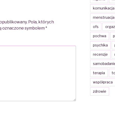
komunikacja
menstruacja
 opublikowany.
Pola, których
ofs
orga
są oznaczone symbolem
*
pochwa
p
psychika
recenzje
samobadani
terapia
t
współpraca
zdrowie