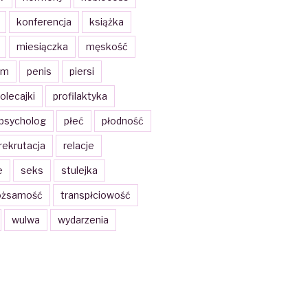
konferencja
książka
miesiączka
męskość
zm
penis
piersi
olecajki
profilaktyka
psycholog
płeć
płodność
rekrutacja
relacje
e
seks
stulejka
ożsamość
transpłciowość
wulwa
wydarzenia