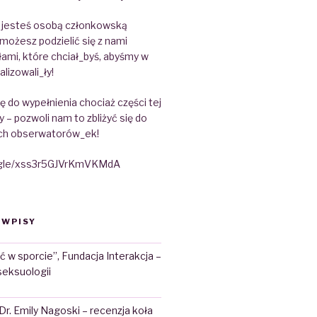
e jesteś osobą członkowską
możesz podzielić się z nami
ami, które chciał_byś, abyśmy w
alizowali_ły!
 do wypełnienia chociaż części tej
y – pozwoli nam to zbliżyć się do
ch obserwatorów_ek!
s.gle/xss3r5GJVrKmVKMdA
 WPISY
ć w sporcie”, Fundacja Interakcja –
seksuologii
 Dr. Emily Nagoski – recenzja koła