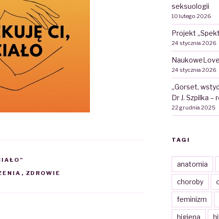
seksuologii
10 lutego 2026
Projekt „Spekt
24 stycznia 2026
NaukoweLove
24 stycznia 2026
„Gorset, wstyd
Dr J. Szpilka –
22 grudnia 2025
TAGI
CIAŁO"
anatomia
ZENIA
,
ZDROWIE
choroby
c
feminizm
higiena
h