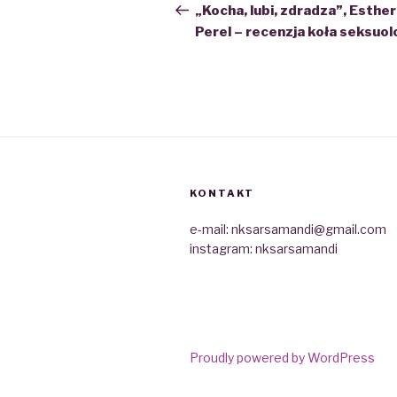
wpisu
Post
„Kocha, lubi, zdradza”, Esther
Perel – recenzja koła seksuol
KONTAKT
e-mail: nksarsamandi@gmail.com
instagram: nksarsamandi
Proudly powered by WordPress