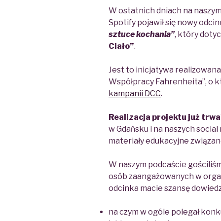
W ostatnich dniach na naszym 
Spotify pojawił się nowy odc
sztuce kochania”
, który doty
Ciało”
.
Jest to inicjatywa realizowa
Współpracy Fahrenheita”, o kt
kampanii DCC
.
Realizacja projektu już trwa
w Gdańsku i na naszych social
materiały edukacyjne związan
W naszym podcaście gościliś
osób zaangażowanych w organiz
odcinka macie szansę dowiedzi
na czym w ogóle polegał konk