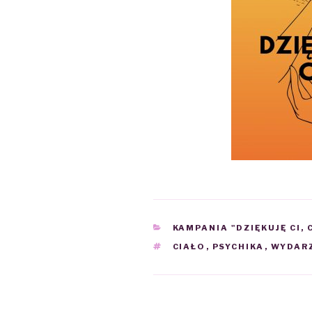
CATEGORIES
KAMPANIA "DZIĘKUJĘ CI, 
TAGS
CIAŁO
,
PSYCHIKA
,
WYDAR