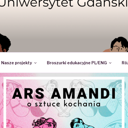
DI – NAUKOWE KOŁO 
Nasze projekty
Broszurki edukacyjne PL/ENG
Ró