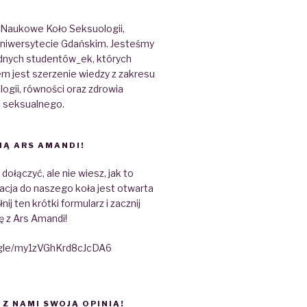
 Naukowe Koło Seksuologii,
 Uniwersytecie Gdańskim. Jesteśmy
dnych studentów_ek, których
m jest szerzenie wiedzy z zakresu
gii, równości oraz zdrowia
i seksualnego.
IĄ ARS AMANDI!
ołączyć, ale nie wiesz, jak to
acja do naszego koła jest otwarta
nij ten krótki formularz i zacznij
ę z Ars Amandi!
.gle/my1zVGhKrd8cJcDA6
 Z NAMI SWOJĄ OPINIĄ!