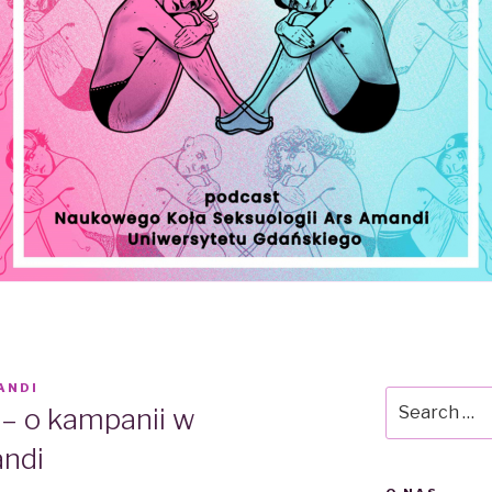
ANDI
Search
” – o kampanii w
for:
ndi