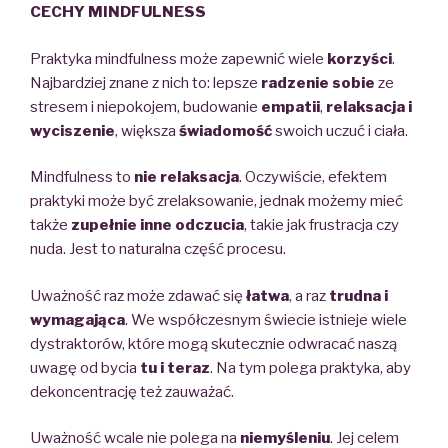
CECHY MINDFULNESS
Praktyka mindfulness może zapewnić wiele
korzyści
.
Najbardziej znane z nich to:
lepsze
radzenie sobie
ze
stresem
i niepokojem,
budowanie
empatii
,
relaksacja i
wyciszenie
, większa
świadomość
swoich uczuć i ciała.
Mindfulness to
nie relaksacja
. Oczywiście, efektem
praktyki może być zrelaksowanie, jednak możemy mieć
także
zupełnie inne odczucia
, takie jak frustracja czy
nuda. Jest to naturalna część procesu.
Uważność raz może zdawać się
łatwa
, a raz
trudna i
wymagająca
. We współczesnym świecie istnieje wiele
dystraktorów
, które mogą skutecznie odwracać naszą
uwagę od bycia
tu i teraz
. Na tym polega praktyka, aby
dekoncentrację też zauważać.
Uważność wcale nie polega na
niemyśleniu
. Jej celem