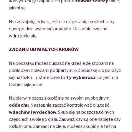
konsystencję i zapach.
Po prostu
zauważ rzeczy
takie,
jakimi są.
Nie zrażaj się jednak, jeśli nie czujesz
się na siłach, aby
danego dnia
wykonać praktykę.
Daj sobie
czas
na
wdrożenie się.
ZACZNIJ OD MAŁYCH KROKÓW
Na początku możesz usiąść na krześle ze stopami na
podłodze i z plecami podpartymi o poduszkę lub położyć
się na łóżku
– ostatecznie
to
Ty wybierasz
,
co jest dla
Ciebie najlepsze!
Najpierw możesz skupić się na swoim swobodnym
oddechu
. Następnie zacząć kontrolować długość
wdechów i wydechów
.
Skup się na poszczególnych
częściach
swojego ciała. Zauważ, czy są one napięte czy
rozluźnione. Zamiast na ciele, możesz skupić się też na