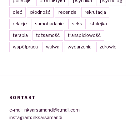
polecajki
profilaktyka
psychika
psycholog
płeć
płodność
recenzje
rekrutacja
relacje
samobadanie
seks
stulejka
terapia
tożsamość
transpłciowość
współpraca
wulwa
wydarzenia
zdrowie
KONTAKT
e-mail: nksarsamandi@gmail.com
instagram: nksarsamandi