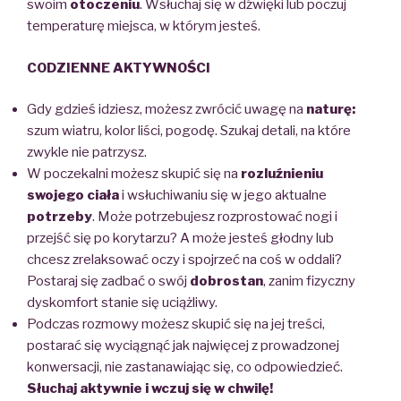
swoim
otoczeniu
. Wsłuchaj się
w
dźwięki
lub poczuj
temperaturę
miejsca,
w którym jesteś.
CODZIENNE AKTYWNOŚCI
Gdy gdzieś idziesz, możesz zwrócić uwagę na
naturę
:
szum wiatru, kolor liści, pogodę. Szukaj detali, na które
zwykle nie patrzysz.
W poczekalni możesz skupić się na
rozluźnieniu
swojego ciała
i wsłuchiwaniu się
w jego
aktualne
potrzeby
. Może potrzebujesz rozprostować nogi i
przejść się po korytarzu? A może jesteś głodny lub
chcesz zrelaksować oczy i spojrzeć na coś w oddali?
Postaraj się
zadbać o swój
dobrostan
, zanim fizyczny
dyskomfort stanie się uciążliwy.
Podczas rozmowy możesz skupić się na jej treści,
postarać się wyciągnąć jak najwięcej
z prowadzonej
konwersacji, nie zastanawiając się, co odpowiedzieć.
Słuchaj aktywnie i wczuj się w chwilę!