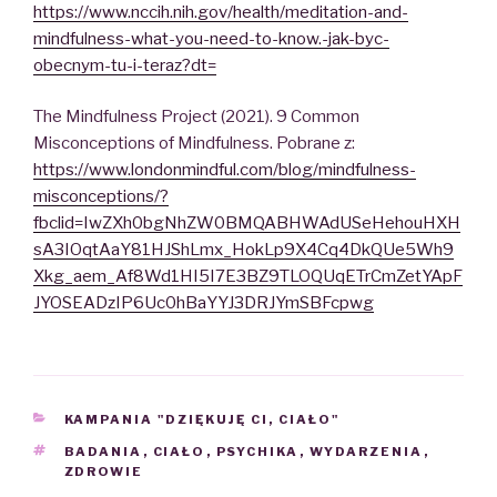
https://www.nccih.nih.gov/health/meditation-and-
mindfulness-what-you-need-to-know.-jak-byc-
obecnym-tu-i-teraz?dt=
The Mindfulness Project (2021). 9 Common
Misconceptions of Mindfulness. Pobrane z:
https://www.londonmindful.com/blog/mindfulness-
misconceptions/?
fbclid=IwZXh0bgNhZW0BMQABHWAdUSeHehouHXH
sA3IOqtAaY81HJShLmx_HokLp9X4Cq4DkQUe5Wh9
Xkg_aem_Af8Wd1HI5I7E3BZ9TLOQUqETrCmZetYApF
JYOSEADzIP6Uc0hBaYYJ3DRJYmSBFcpwg
CATEGORIES
KAMPANIA "DZIĘKUJĘ CI, CIAŁO"
TAGS
BADANIA
,
CIAŁO
,
PSYCHIKA
,
WYDARZENIA
,
ZDROWIE