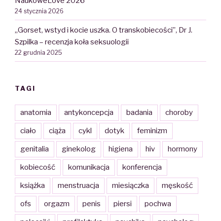
NaukoweLove 2026
24 stycznia 2026
„Gorset, wstyd i kocie uszka. O transkobiecości”, Dr J.
Szpilka – recenzja koła seksuologii
22 grudnia 2025
TAGI
anatomia
antykoncepcja
badania
choroby
ciało
ciąża
cykl
dotyk
feminizm
genitalia
ginekolog
higiena
hiv
hormony
kobiecość
komunikacja
konferencja
książka
menstruacja
miesiączka
męskość
ofs
orgazm
penis
piersi
pochwa