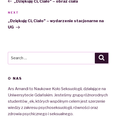
„Dziękuję Ci, Ciało” – obraz ciała
NEXT
Next
Post
„Dziękuję Ci, Ciało” – wydarzenie stacjonarne na
UG
Search
Searc
for:
O NAS
Ars Amandi to Naukowe Koło Seksuologii, działające na
Uniwersytecie Gdańskim. Jesteśmy grupą różnorodnych
studentów_ek, których wspólnym celem jest szerzenie
wiedzy z zakresu psychoseksuologii, równości oraz
zdrowia psychicznego i seksualnego.