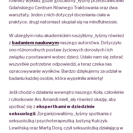
również
wykład
, gdzie gościliśmy_łyśmy przedstawicielki
Gdańskiego Centrum Równego Traktowania
oraz dwa
warsztaty
.
Jeden z nich dotyczył
doceniania ciała
w
praktyce
, drugi natomiast skupiał się
na
mindfulnessie
.
W ubiegłym roku akademickim ruszyliśmy_łyśmy również
z
badaniem naukowym
naszego autorstwa.
Dotyczyło
ono
różnorodnych postaw życiowych dorosłych
i ich
związku
z postawami wobec dzieci.
Udało nam się zebrać
wszystkie potrzebne odpowiedzi, a teraz czeka nas
opracowywanie wyników.
Bardzo dziękujemy za udział w
badaniu każdej osobie, która wypełniła ankietę!
Jeśli chodzi o działania wewnątrz naszego Koła, członkinie
i członkowie Ars Amandi
mieli_ały również okazję, aby
spotkać się
z
ekspertkami w dziedzinie
seksuologii
.
Zorganizowaliśmy_łyśmy spotkania
z
seksuolożką i psychoterapeutką Justyną Kulczyk-
Lewińską oraz Martą Dorą,
czyli seksuolożką działającą w