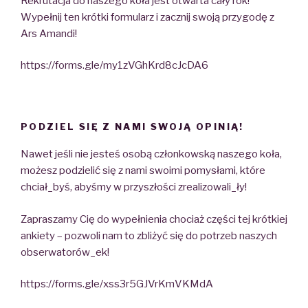
Rekrutacja do naszego koła jest otwarta cały rok!
Wypełnij ten krótki formularz i zacznij swoją przygodę z
Ars Amandi!
https://forms.gle/my1zVGhKrd8cJcDA6
PODZIEL SIĘ Z NAMI SWOJĄ OPINIĄ!
Nawet jeśli nie jesteś osobą członkowską naszego koła,
możesz podzielić się z nami swoimi pomysłami, które
chciał_byś, abyśmy w przyszłości zrealizowali_ły!
Zapraszamy Cię do wypełnienia chociaż części tej krótkiej
ankiety – pozwoli nam to zbliżyć się do potrzeb naszych
obserwatorów_ek!
https://forms.gle/xss3r5GJVrKmVKMdA