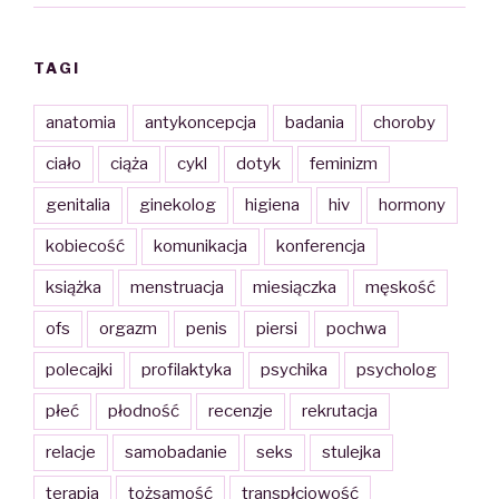
TAGI
anatomia
antykoncepcja
badania
choroby
ciało
ciąża
cykl
dotyk
feminizm
genitalia
ginekolog
higiena
hiv
hormony
kobiecość
komunikacja
konferencja
książka
menstruacja
miesiączka
męskość
ofs
orgazm
penis
piersi
pochwa
polecajki
profilaktyka
psychika
psycholog
płeć
płodność
recenzje
rekrutacja
relacje
samobadanie
seks
stulejka
terapia
tożsamość
transpłciowość