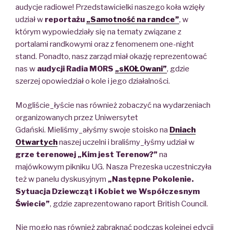
audycje radiowe!
Przedstawicielki naszego koła wzięły
udział w
reportażu
„Samotność na randce”
,
w
którym wypowiedziały się na tematy związane z
portalami randkowymi
oraz z
fenomenem one-night
stand.
Ponadto, nasz zarząd miał okazję reprezentować
nas w
audycji Radia MORS
„sKOŁOwani”
, gdzie
szerzej opowiedział
o kole i jego działalności.
Mogliście_łyście nas również zobaczyć
na
wydarzeniach
organizowanych
przez
Uniwersytet
Gdański.
Mieliśmy_ałyśmy swoje stoisko
na
Dniach
Otwartych
naszej uczelni i braliśmy_łyśmy udział w
grze terenowej „Kim jest Terenow?”
na
majówkowym pikniku UG.
Nasza Prezeska uczestniczyła
też w panelu dyskusyjnym
„Następne Pokolenie.
Sytuacja Dziewcząt i Kobiet
we Współczesnym
Świecie”
, gdzie zaprezentowano raport British Council.
Nie mogło nas również zabraknąć
podczas kolejnej edycji