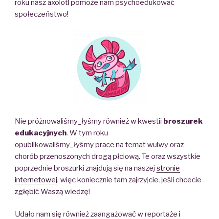
roku nasz axolotl pomoże nam psychoedukować
społeczeństwo!
Nie próżnowaliśmy_łyśmy również
w kwestii
broszurek
edukacyjnych
.
W tym roku
opublikowaliśmy_łyśmy
prace na temat
wulwy
oraz
chorób przenoszonych drogą płciową.
Te oraz wszystkie
poprzednie broszurki znajdują się
na naszej
stronie
internetowej
, więc koniecznie tam zajrzyjcie, jeśli chcecie
zgłębić
Waszą wiedzę!
Udało nam się również zaangażować
w
reportaże
i