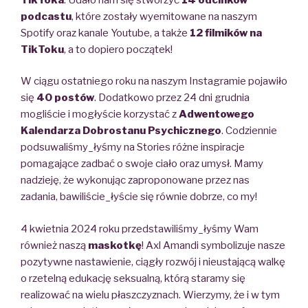
podcastu
, które zostały wyemitowane na naszym
Spotify oraz kanale Youtube, a także
12 filmików
na
TikToku
, a to dopiero początek!
W ciągu ostatniego roku na naszym Instagramie pojawiło
się
40 postów
.
Dodatkowo przez 24 dni grudnia
mogliście i mogłyście korzystać z
Adwentowego
Kalendarza Dobrostanu Psychicznego
.
Codziennie
podsuwaliśmy_łyśmy na Stories różne inspiracje
pomagające zadbać o swoje
ciało
oraz
umysł.
Mamy
nadzieję, że wykonując
zaproponowane przez nas
zadania, bawiliście_łyście się równie dobrze, co my!
4 kwietnia 2024 roku przedstawiliśmy_łyśmy
Wam
również
naszą
maskotkę
!
Axl Amandi
symbolizuje nasze
pozytywne nastawienie, ciągły rozwój i
nieustającą walkę
o rzetelną edukację seksualną
,
którą staramy się
realizować na wielu płaszczyznach. Wierzymy, że i w tym