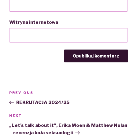
Witryna internetowa
Nawigacja
PREVIOUS
Previous
wpisu
Post
REKRUTACJA 2024/25
NEXT
Next
Post
„Let’s talk about it”, Erika Moen & Matthew Nolan
– recenzja koła seksuologii