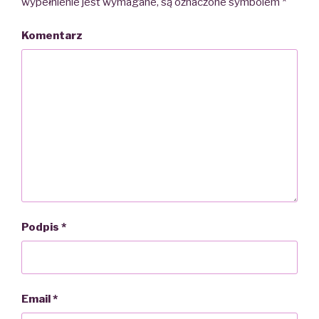
wypełnienie jest wymagane, są oznaczone symbolem
*
Komentarz
Podpis
*
Email
*