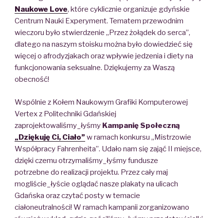
Naukowe Love
,
które cyklicznie organizuje gdyńskie
Centrum Nauki Experyment.
Tematem przewodnim
wieczoru było stwierdzenie
„Przez żołądek do serca”
,
dlatego na naszym stoisku można było dowiedzieć się
więcej o
afrodyzjakach
oraz
wpływie jedzenia i diety na
funkcjonowania seksualne.
Dziękujemy za Waszą
obecność!
Wspólnie z Kołem Naukowym Grafiki Komputerowej
Vertex z Politechniki Gdańskiej
zaprojektowaliśmy_łyśmy
Kampanię Społeczną
„Dziękuję Ci, Ciało”
w ramach konkursu „Mistrzowie
Współpracy Fahrenheita”.
Udało nam się zająć
II miejsce
,
dzięki czemu otrzymaliśmy_łyśmy
fundusze
potrzebne
do realizacji projektu.
Przez cały maj
mogliście_łyście oglądać nasze plakaty na ulicach
Gdańska oraz czytać posty w temacie
ciałoneutralności
!
W ramach kampanii zorganizowano