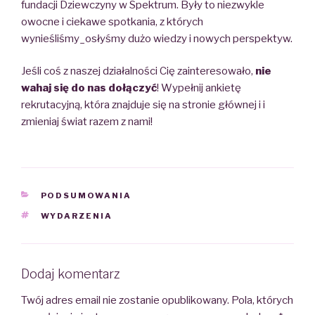
fundacji
Dziewczyny w Spektrum.
Były to niezwykle
owocne i ciekawe spotkania, z których
wynieśliśmy_osłyśmy
dużo wiedzy
i
nowych perspektyw.
Jeśli coś z naszej działalności Cię zainteresowało,
nie
wahaj się do nas dołączyć
! Wypełnij ankietę
rekrutacyjną, która znajduje się na stronie głównej i i
zmieniaj świat razem z nami!
CATEGORIES
PODSUMOWANIA
TAGS
WYDARZENIA
Dodaj komentarz
Twój adres email nie zostanie opublikowany.
Pola, których