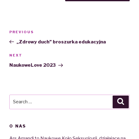
Nawigacja
PREVIOUS
Previous
wpisu
Post
„Zdrowy duch” broszurka edukacyjna
NEXT
Next
Post
NaukoweLove 2023
Search
Searc
for:
O NAS
Ars Amandi to Naukowe Koło Seksuologii, działające na