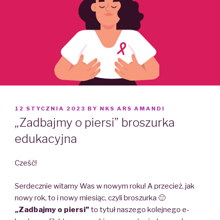
POSTED
12 STYCZNIA 2023
BY
NKS ARS AMANDI
ON
„Zadbajmy o piersi” broszurka
edukacyjna
Cześć!
Serdecznie witamy Was w nowym roku! A przecież, jak
nowy rok, to i nowy miesiąc, czyli broszurka 🙂
„Zadbajmy o piersi”
to tytuł naszego kolejnego e-