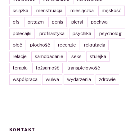
książka
menstruacja
miesiączka
męskość
ofs
orgazm
penis
piersi
pochwa
polecajki
profilaktyka
psychika
psycholog
płeć
płodność
recenzje
rekrutacja
relacje
samobadanie
seks
stulejka
terapia
tożsamość
transpłciowość
współpraca
wulwa
wydarzenia
zdrowie
KONTAKT