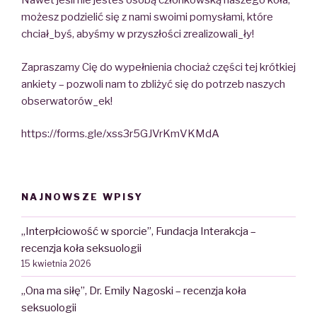
Nawet jeśli nie jesteś osobą członkowską naszego koła,
możesz podzielić się z nami swoimi pomysłami, które
chciał_byś, abyśmy w przyszłości zrealizowali_ły!
Zapraszamy Cię do wypełnienia chociaż części tej krótkiej
ankiety – pozwoli nam to zbliżyć się do potrzeb naszych
obserwatorów_ek!
https://forms.gle/xss3r5GJVrKmVKMdA
NAJNOWSZE WPISY
„Interpłciowość w sporcie”, Fundacja Interakcja –
recenzja koła seksuologii
15 kwietnia 2026
„Ona ma siłę”, Dr. Emily Nagoski – recenzja koła
seksuologii