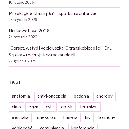
10 lutego 2026
Projekt „Spektrum płci” – spotkanie autorskie
24 stycznia 2026
NaukoweLove 2026
24 stycznia 2026
„Gorset, wstyd i kocie uszka. O transkobiecości”, Dr J.
Szpilka – recenzja koła seksuologii
22 grudnia 2025
TAGI
anatomia
antykoncepcja
badania
choroby
ciało
ciąża
cykl
dotyk
feminizm
genitalia
ginekolog
higiena
hiv
hormony
kobiecość
komunikacja
konferencja