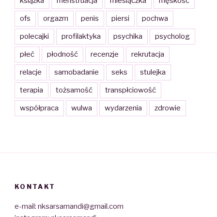
książka
menstruacja
miesiączka
męskość
ofs
orgazm
penis
piersi
pochwa
polecajki
profilaktyka
psychika
psycholog
płeć
płodność
recenzje
rekrutacja
relacje
samobadanie
seks
stulejka
terapia
tożsamość
transpłciowość
współpraca
wulwa
wydarzenia
zdrowie
KONTAKT
e-mail: nksarsamandi@gmail.com