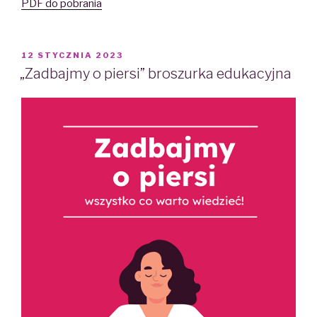
PDF do pobrania
POSTED
12 STYCZNIA 2023
ON
„Zadbajmy o piersi” broszurka edukacyjna