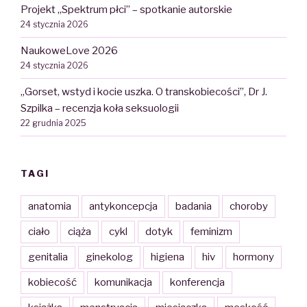
Projekt „Spektrum płci” – spotkanie autorskie
24 stycznia 2026
NaukoweLove 2026
24 stycznia 2026
„Gorset, wstyd i kocie uszka. O transkobiecości”, Dr J.
Szpilka – recenzja koła seksuologii
22 grudnia 2025
TAGI
anatomia
antykoncepcja
badania
choroby
ciało
ciąża
cykl
dotyk
feminizm
genitalia
ginekolog
higiena
hiv
hormony
kobiecość
komunikacja
konferencja