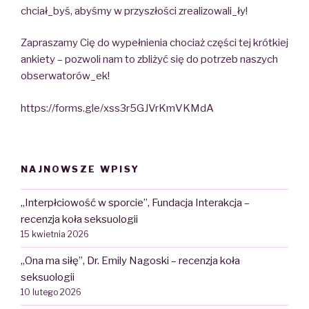
chciał_byś, abyśmy w przyszłości zrealizowali_ły!
Zapraszamy Cię do wypełnienia chociaż części tej krótkiej
ankiety – pozwoli nam to zbliżyć się do potrzeb naszych
obserwatorów_ek!
https://forms.gle/xss3r5GJVrKmVKMdA
NAJNOWSZE WPISY
„Interpłciowość w sporcie”, Fundacja Interakcja –
recenzja koła seksuologii
15 kwietnia 2026
„Ona ma siłę”, Dr. Emily Nagoski – recenzja koła
seksuologii
10 lutego 2026