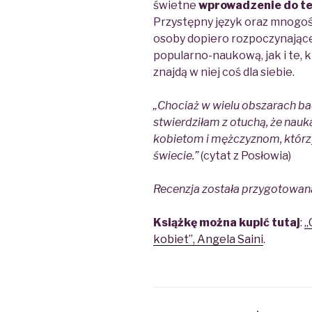
świetne
wprowadzenie
do t
Przystępny język oraz mnogoś
osoby dopiero rozpoczynające 
popularno-naukową, jak i te, 
znajdą w niej coś dla siebie.
„
Chociaż w wielu obszarach bad
stwierdziłam z otuchą, że na
kobietom i mężczyznom, którz
świecie.”
(cytat z Posłowia)
Recenzja została przygotowana
Książkę można kupić tutaj
:
„
kobiet”, Angela Saini
.