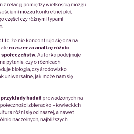
n z relacją pomiędzy wielkością mózgu
iwościami mózgu konkretnej płci,
o części czy różnymi typami
n.
t to, że nie koncentruje się ona na
 ale
rozszerza analizę różnic
y społeczeństw
. Autorka podejmuje
a pytanie, czy o różnicach
duje biologia, czy środowisko
tak uniwersalne, jak może nam się
 przykłady badań
prowadzonych na
połeczności zbieracko – łowieckich
ltura różni się od naszej,
a nawet
ólnie naczelnych, najbliższych