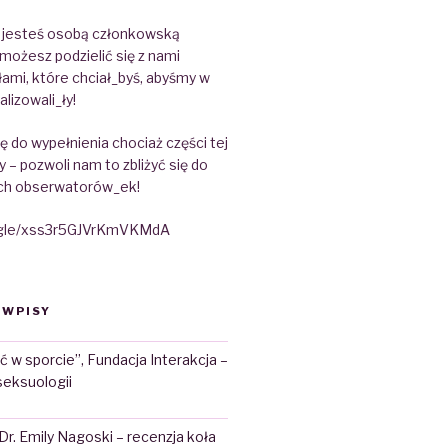
e jesteś osobą członkowską
możesz podzielić się z nami
ami, które chciał_byś, abyśmy w
alizowali_ły!
 do wypełnienia chociaż części tej
y – pozwoli nam to zbliżyć się do
ch obserwatorów_ek!
s.gle/xss3r5GJVrKmVKMdA
 WPISY
ć w sporcie”, Fundacja Interakcja –
seksuologii
 Dr. Emily Nagoski – recenzja koła