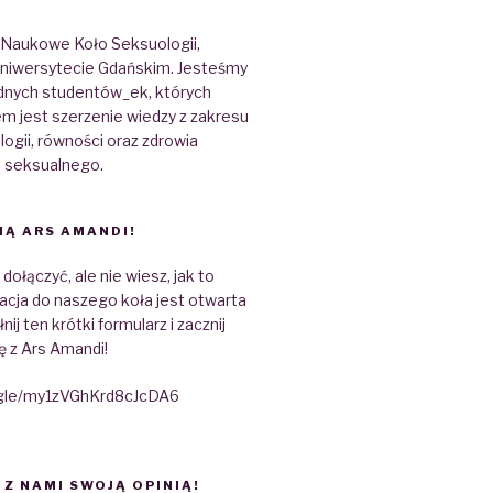
 Naukowe Koło Seksuologii,
 Uniwersytecie Gdańskim. Jesteśmy
dnych studentów_ek, których
m jest szerzenie wiedzy z zakresu
gii, równości oraz zdrowia
i seksualnego.
IĄ ARS AMANDI!
ołączyć, ale nie wiesz, jak to
acja do naszego koła jest otwarta
nij ten krótki formularz i zacznij
ę z Ars Amandi!
.gle/my1zVGhKrd8cJcDA6
 Z NAMI SWOJĄ OPINIĄ!