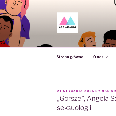
Skip
to
content
ARS AMAN
UG
Strona główna
O nas
POSTED
21 STYCZNIA 2025
BY
NKS A
ON
„Gorsze”, Angela Sa
seksuologii