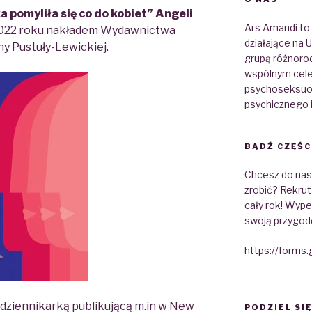
a pomyliła się co
do kobiet”
Angeli
Ars Amandi to
022 roku nakładem Wydawnictwa
działające na
y Pustuły-Lewickiej.
grupą różnoro
wspólnym cele
psychoseksuolo
psychicznego 
BĄDŹ CZĘŚC
Chcesz do nas d
zrobić? Rekrut
cały rok! Wypeł
swoją przygod
https://forms
 dziennikarką publikującą m.in w
New
PODZIEL SIĘ