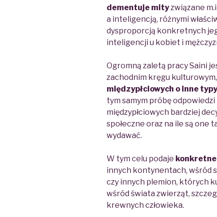
dementuje
mity
związane m.i
a inteligencją, różnymi właśc
dysproporcją konkretnych jeg
inteligencji u kobiet i mężczyz
Ogromną zaletą pracy Saini jes
zachodnim kręgu kulturowym,
międzypłciowych o inne typ
tym samym próbę odpowiedzi n
międzypłciowych bardziej decy
społeczne oraz na ile są one 
wydawać.
W tym celu podaje
konkretne
innych kontynentach, wśród s
czy innych plemion, których ku
wśród świata zwierząt, szczeg
krewnych człowieka.