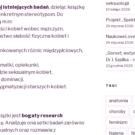
seksuologii
j istniejących badań
, dzieląc książkę
10 lutego 2026
onkretnym stereotypom
. Do
Projekt „Spekt
 m.in:
24 stycznia 2026
ości kobiet wobec mężczyzn,
two słabość fizyczna kobiet i
NaukoweLove
24 stycznia 2026
unkowanych różnic międzypłciowych,
„Gorset, wstyd
Dr J. Szpilka –
 matki, opiekunki,
22 grudnia 2025
zie seksualnym kobiet,
dominacji,
TAGI
gmatyzacji starszych kobiet.
anatomia
choroby
c
iążki jest
bogaty research
feminizm
kę
. Analizuje ona setki badań zarówno
tualnych oraz rozmawia z
higiena
h