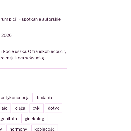
rum płci” – spotkanie autorskie
 2026
 i kocie uszka. O transkobiecości”,
 recenzja koła seksuologii
antykoncepcja
badania
iało
ciąża
cykl
dotyk
genitalia
ginekolog
iv
hormony
kobiecość