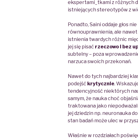
ekspertami_tkami z różnych dz
istniejących stereotypów z w
Ponadto, Saini oddaje głos n
równouprawnienia, ale nawet 
istnienia twardych różnic międ
jej się pisać
rzeczowo i bez 
subtelny – poza wprowadzeni
narzuca swoich przekonań.
Nawet do tych najbardziej kl
podejść
krytycznie
.
Wskazuje
tendencyjność
niektórych na
samym, że nauka choć objaśnia
traktowana jako niepodważalna
jej dziedzin np. neuronauka do
stan badań może ulec
w przysz
Właśnie w rozdziałach poświę