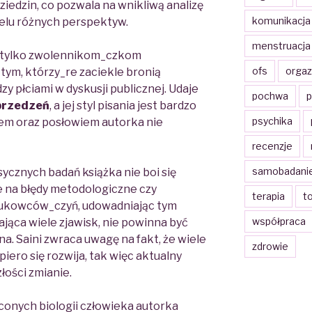
iedzin, co pozwala na wnikliwą analizę
komunikacja
ielu różnych perspektyw.
menstruacja
ie tylko zwolennikom_czkom
ofs
orga
tym, którzy_re zaciekle bronią
zy płciami w dyskusji publicznej.
Udaje
pochwa
p
uprzedzeń
,
a jej styl pisania jest bardzo
psychika
em oraz posłowiem autorka nie
recenzje
samobadani
asycznych badań
książka nie boi się
 na
błędy
metodologiczne
czy
terapia
t
ukowców_czyń, udowadniając tym
współpraca
jąca wiele zjawisk, nie powinna być
. Saini zwraca uwagę na fakt, że wiele
zdrowie
piero się rozwija, tak więc aktualny
łości zmianie.
conych biologii człowieka autorka