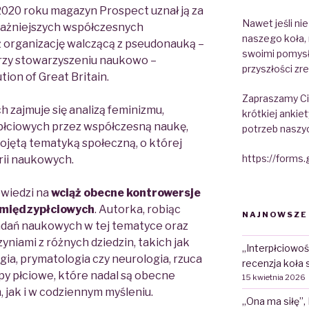
 2020 roku magazyn
Prospect
uznał ją za
Nawet jeśli ni
jważniejszych współczesnych
naszego koła, 
eż organizację walczącą z pseudonauką –
swoimi pomysł
zy stowarzyszeniu naukowo –
przyszłości zre
tion of Great Britain.
Zapraszamy Cię
h zajmuje się analizą feminizmu,
krótkiej ankiet
płciowych przez współczesną naukę,
potrzeb naszy
ojętą tematyką społeczną, o której
https://form
rii naukowych.
wiedzi na
wciąż obecne kontrowersje
 międzypłciowych
.
Autorka, robiąc
NAJNOWSZE
dań naukowych w tej tematyce oraz
iami z różnych dziedzin, takich jak
„Interpłciowoś
ogia, prymatologia czy neurologia, rzuca
recenzja koła 
ypy płciowe, które nadal są obecne
15 kwietnia 2026
jak i w codziennym myśleniu.
„Ona ma siłę”,