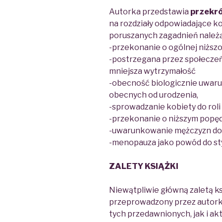
Autorka przedstawia
przekró
na rozdziały odpowiadające
k
poruszanych zagadnień należą
-przekonanie o ogólnej niższ
-postrzegana przez społeczeńs
mniejsza wytrzymałość
-obecność biologicznie uwar
obecnych od urodzenia,
-sprowadzanie kobiety do roli
-przekonanie o niższym popęd
-uwarunkowanie mężczyzn do 
-menopauza jako powód do sty
ZALETY KSIĄŻKI
Niewątpliwie główną zaletą ks
przeprowadzony przez autor
tych przedawnionych, jak i ak