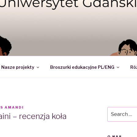
DI – NAUKOWE KOŁO 
Nasze projekty
Broszurki edukacyjne PL/ENG
Ró
RS AMANDI
Search
ini – recenzja koła
for:
O NAS