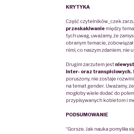
KRYTYKA
Część czytelników_czek zarz
przeskakiwanie
między tema
tych uwag, uważamy, że zamysł
obranym temacie, zobowiązał
nimi, co naszym zdaniem, nie u
Drugim zarzutem jest
niewyst
inter- oraz transpłciowych
.
poruszony, nie zostaje rozwini
na temat
gender
. Uważamy, że
mogłoby wiele dodać do polem
przypisywanych kobietom i m
PODSUMOWANIE
“Gorsze. Jak nauka pomyliła si