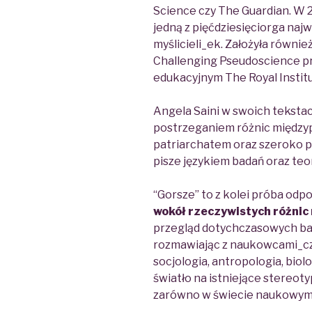
Science
czy
The
Guardian
. W
jedną z pięćdziesięciorga na
myślicieli_ek. Założyła równi
Challenging Pseudoscience
pr
edukacyjnym
The Royal Institu
Angela Saini w swoich tekstac
postrzeganiem różnic między
patriarchatem oraz szeroko p
pisze językiem badań oraz teo
“Gorsze” to z kolei
próba odpo
wokół rzeczywistych różnic
przegląd dotychczasowych ba
rozmawiając z naukowcami_czyn
socjologia, antropologia, biol
światło na istniejące stereot
zarówno w świecie naukowym, 