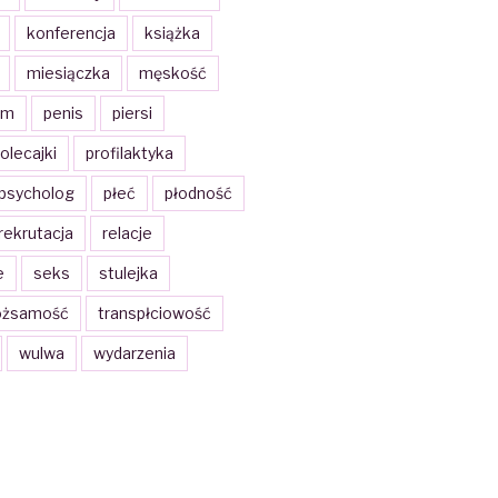
konferencja
książka
miesiączka
męskość
zm
penis
piersi
olecajki
profilaktyka
psycholog
płeć
płodność
rekrutacja
relacje
e
seks
stulejka
ożsamość
transpłciowość
wulwa
wydarzenia