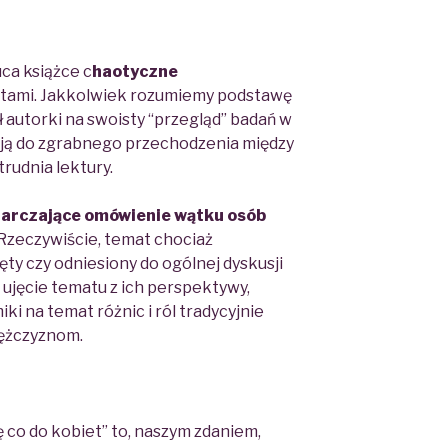
uca książce
c
haotyczne
tami. Jakkolwiek rozumiemy podstawę
 autorki na swoisty “przegląd” badań w
 ją do zgrabnego przechodzenia między
trudnia lektury.
arczające omówienie wątku osób
Rzeczywiście, temat chociaż
ęty czy odniesiony do ogólnej dyskusji
 ujęcie tematu z ich perspektywy,
iki
na temat różnic i ról tradycyjnie
ężczyznom.
ę co do kobiet”
to, naszym zdaniem,