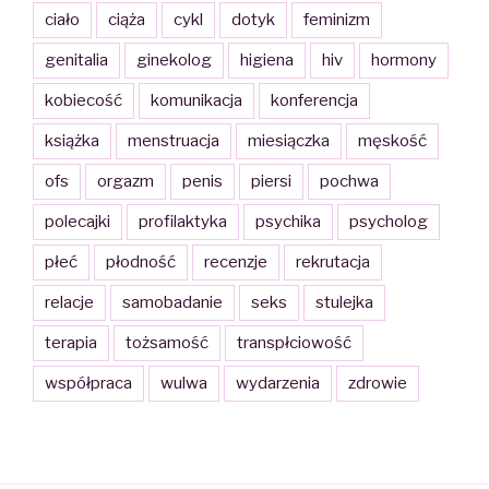
ciało
ciąża
cykl
dotyk
feminizm
genitalia
ginekolog
higiena
hiv
hormony
kobiecość
komunikacja
konferencja
książka
menstruacja
miesiączka
męskość
ofs
orgazm
penis
piersi
pochwa
polecajki
profilaktyka
psychika
psycholog
płeć
płodność
recenzje
rekrutacja
relacje
samobadanie
seks
stulejka
terapia
tożsamość
transpłciowość
współpraca
wulwa
wydarzenia
zdrowie