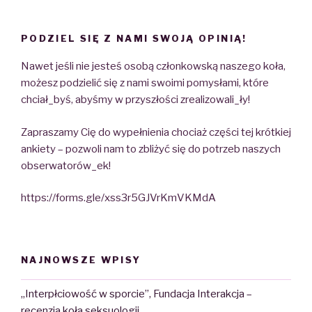
PODZIEL SIĘ Z NAMI SWOJĄ OPINIĄ!
Nawet jeśli nie jesteś osobą członkowską naszego koła,
możesz podzielić się z nami swoimi pomysłami, które
chciał_byś, abyśmy w przyszłości zrealizowali_ły!
Zapraszamy Cię do wypełnienia chociaż części tej krótkiej
ankiety – pozwoli nam to zbliżyć się do potrzeb naszych
obserwatorów_ek!
https://forms.gle/xss3r5GJVrKmVKMdA
NAJNOWSZE WPISY
„Interpłciowość w sporcie”, Fundacja Interakcja –
recenzja koła seksuologii