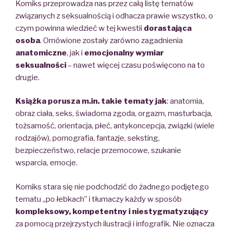
Komiks przeprowadza nas przez całą listę tematów
związanych z seksualnością i odhacza prawie wszystko, o
czym powinna wiedzieć w tej kwestii
dorastająca
osoba
. Omówione zostały zarówno zagadnienia
anatomiczne
, jak i
emocjonalny wymiar
seksualności
– nawet więcej czasu poświęcono na to
drugie.
Książka porusza m.in. takie tematy jak
: anatomia,
obraz ciała, seks, świadoma zgoda, orgazm, masturbacja,
tożsamość, orientacja, płeć, antykoncepcja, związki (wiele
rodzajów), pornografia, fantazje, seksting,
bezpieczeństwo, relacje przemocowe, szukanie
wsparcia, emocje.
Komiks stara się nie podchodzić do żadnego podjętego
tematu „po łebkach” i tłumaczy każdy w sposób
kompleksowy, kompetentny i niestygmatyzujący
za pomocą przejrzystych ilustracji i infografik. Nie oznacza