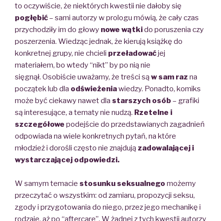
to oczywiście, że niektórych kwestii nie dałoby się
pogłębić
– sami autorzy w prologu mówią, że cały czas
przychodziły im do głowy
nowe wątki
do poruszenia czy
poszerzenia. Wiedząc jednak, że kierują książkę do
konkretnej grupy, nie chcieli
przeładować
jej
materiałem, bo wtedy “nikt” by po nią nie
sięgnął. Osobiście uważamy, że treści są
w sam raz
na
początek lub dla
odświeżenia
wiedzy. Ponadto, komiks
może być ciekawy nawet dla
starszych osób
– grafiki
są interesujące, a tematy nie nudzą.
Rzetelne i
szczegółowe
podejście do przedstawianych zagadnień
odpowiada na wiele konkretnych pytań, na które
młodzież i dorośli często nie znajdują
zadowalającej i
wystarczającej odpowiedzi.
W samym temacie
stosunku seksualnego
możemy
przeczytać o wszystkim: od zamiaru, propozycji seksu,
zgody i przygotowania do niego, przez jego mechanikę i
rodzaje, aż po “aftercare”. W żadnej z tych kwestii autorzy