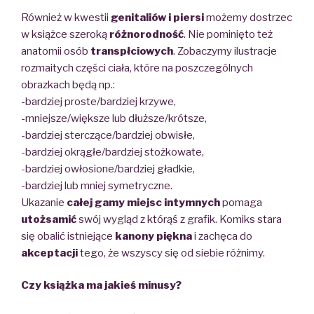
Również w kwestii
genitaliów i piersi
możemy dostrzec
w książce szeroką
różnorodność
. Nie pominięto też
anatomii osób
transpłciowych
. Zobaczymy ilustracje
rozmaitych części ciała, które na poszczególnych
obrazkach będą np.:
-bardziej proste/bardziej krzywe,
-mniejsze/większe lub dłuższe/krótsze,
-bardziej sterczące/bardziej obwisłe,
-bardziej okrągłe/bardziej stożkowate,
-bardziej owłosione/bardziej gładkie,
-bardziej lub mniej symetryczne.
Ukazanie
całej gamy miejsc intymnych
pomaga
utożsamić
swój wygląd z którąś z grafik. Komiks stara
się obalić istniejące
kanony piękna
i zachęca do
akceptacji
tego, że wszyscy się od siebie różnimy.
Czy książka ma jakieś minusy?