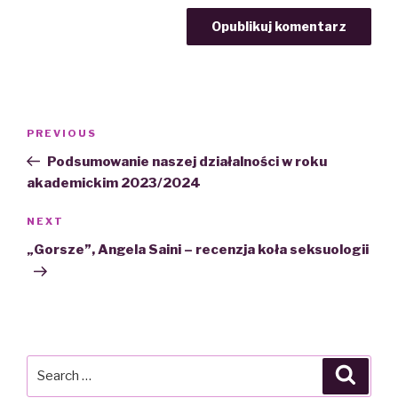
Nawigacja
PREVIOUS
Previous
wpisu
Post
Podsumowanie naszej działalności w roku
akademickim 2023/2024
NEXT
Next
Post
„Gorsze”, Angela Saini – recenzja koła seksuologii
Search
Searc
for: