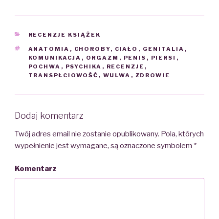
CATEGORIES
RECENZJE KSIĄŻEK
TAGS
ANATOMIA
,
CHOROBY
,
CIAŁO
,
GENITALIA
,
KOMUNIKACJA
,
ORGAZM
,
PENIS
,
PIERSI
,
POCHWA
,
PSYCHIKA
,
RECENZJE
,
TRANSPŁCIOWOŚĆ
,
WULWA
,
ZDROWIE
Dodaj komentarz
Twój adres email nie zostanie opublikowany.
Pola, których
wypełnienie jest wymagane, są oznaczone symbolem
*
Komentarz