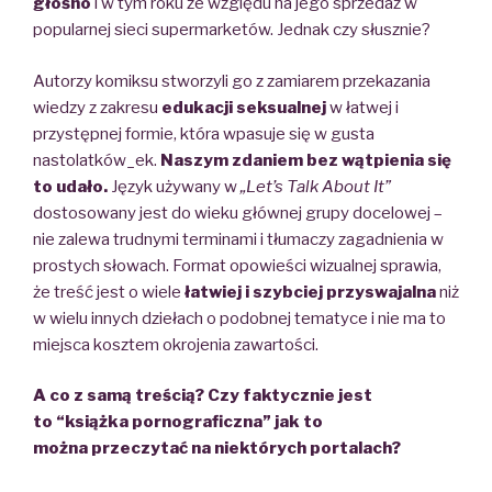
głośno
i w tym roku ze względu na jego sprzedaż w
popularnej sieci supermarketów. Jednak czy słusznie?
Autorzy komiksu stworzyli go z zamiarem przekazania
wiedzy z zakresu
edukacji seksualnej
w łatwej i
przystępnej formie, która wpasuje się w gusta
nastolatków_ek.
Naszym zdaniem bez wątpienia się
to udało.
Język używany w
„Let’s Talk About It”
dostosowany jest do wieku głównej grupy docelowej –
nie zalewa trudnymi terminami i tłumaczy zagadnienia w
prostych słowach. Format opowieści wizualnej sprawia,
że treść jest o wiele
łatwiej i szybciej przyswajalna
niż
w wielu innych dziełach o podobnej tematyce i nie ma to
miejsca kosztem okrojenia zawartości.
A co z samą treścią? Czy faktycznie jest
to
“
książka pornograficzna
” jak to
można
przeczytać na niektórych portalach?