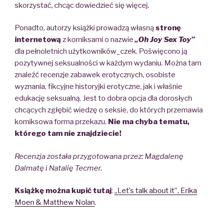
skorzystać, chcąc dowiedzieć się więcej.
Ponadto, autorzy książki prowadzą własną
stronę
internetową
z komiksami o nazwie
„Oh Joy Sex Toy”
dla pełnoletnich użytkowników_czek. Poświęcono ją
pozytywnej seksualności w każdym wydaniu. Można tam
znaleźć recenzje zabawek erotycznych, osobiste
wyznania, fikcyjne historyjki erotyczne, jak i właśnie
edukację seksualną. Jest to dobra opcja dla dorosłych
chcących zgłębić wiedzę o seksie, do których przemawia
komiksowa forma przekazu.
Nie ma chyba tematu,
którego tam nie znajdziecie!
Recenzja została przygotowana przez:
Magdalenę
Dalmatę i Natalię Tecmer.
Książkę można kupić tutaj
:
„Let’s talk about it”, Erika
Moen & Matthew Nolan
.