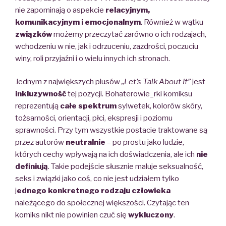
nie zapominają o aspekcie
relacyjnym,
komunikacyjnym i emocjonalnym
. Również w wątku
związków
możemy przeczytać zarówno o ich rodzajach,
wchodzeniu w nie, jak i odrzuceniu, zazdrości, poczuciu
winy, roli przyjaźni i o wielu innych ich stronach.
Jednym z największych plusów
„Let’s Talk About It”
jest
inkluzywność
tej pozycji. Bohaterowie_rki komiksu
reprezentują
całe spektrum
sylwetek, kolorów skóry,
tożsamości, orientacji, płci, ekspresji i poziomu
sprawności. Przy tym wszystkie postacie traktowane są
przez autorów
neutralnie
– po prostu jako ludzie,
których cechy wpływają na ich doświadczenia, ale ich
nie
definiują
. Takie podejście słusznie maluje seksualność,
seks i związki jako coś, co nie jest udziałem tylko
j
ednego konkretnego rodzaju człowieka
należącego do społecznej większości. Czytając ten
komiks nikt nie powinien czuć się
wykluczony
.