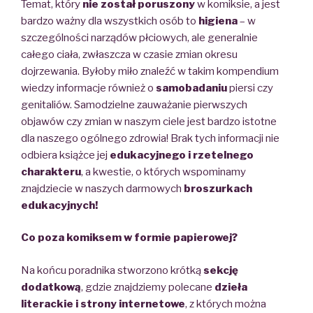
Temat, który
nie został poruszony
w komiksie, a jest
bardzo ważny dla wszystkich osób to
higiena
– w
szczególności narządów płciowych, ale generalnie
całego ciała, zwłaszcza w czasie zmian okresu
dojrzewania. Byłoby miło znaleźć w takim kompendium
wiedzy informacje również o
samobadaniu
piersi czy
genitaliów. Samodzielne zauważanie pierwszych
objawów czy zmian w naszym ciele jest bardzo istotne
dla naszego ogólnego zdrowia! Brak tych informacji nie
odbiera książce jej
edukacyjnego i rzetelnego
charakteru
, a kwestie, o których wspominamy
znajdziecie w naszych darmowych
broszurkach
edukacyjnych!
Co poza komiksem w formie papierowej?
Na końcu poradnika stworzono krótką
sekcję
dodatkową
, gdzie znajdziemy polecane
dzieła
literackie i strony internetowe
, z których można