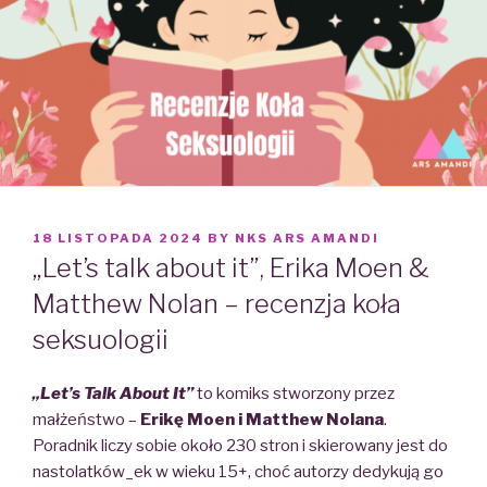
POSTED
18 LISTOPADA 2024
BY
NKS ARS AMANDI
ON
„Let’s talk about it”, Erika Moen &
Matthew Nolan – recenzja koła
seksuologii
„Let’s Talk About It”
to komiks stworzony przez
małżeństwo –
Erikę Moen i Matthew Nolana
.
Poradnik liczy sobie około 230 stron i skierowany jest do
nastolatków_ek w wieku 15+, choć autorzy dedykują go