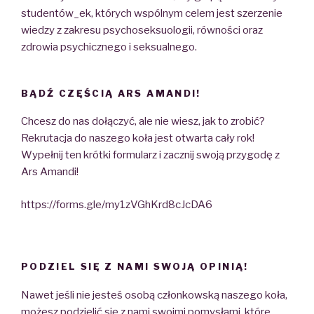
studentów_ek, których wspólnym celem jest szerzenie
wiedzy z zakresu psychoseksuologii, równości oraz
zdrowia psychicznego i seksualnego.
BĄDŹ CZĘŚCIĄ ARS AMANDI!
Chcesz do nas dołączyć, ale nie wiesz, jak to zrobić?
Rekrutacja do naszego koła jest otwarta cały rok!
Wypełnij ten krótki formularz i zacznij swoją przygodę z
Ars Amandi!
https://forms.gle/my1zVGhKrd8cJcDA6
PODZIEL SIĘ Z NAMI SWOJĄ OPINIĄ!
Nawet jeśli nie jesteś osobą członkowską naszego koła,
możesz podzielić się z nami swoimi pomysłami, które