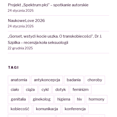
Projekt „Spektrum płci” – spotkanie autorskie
24 stycznia 2026
NaukoweLove 2026
24 stycznia 2026
„Gorset, wstyd i kocie uszka. O transkobiecości”, Dr J.
Szpilka – recenzja koła seksuologii
22 grudnia 2025
TAGI
anatomia
antykoncepcja
badania
choroby
ciało
ciąża
cykl
dotyk
feminizm
genitalia
ginekolog
higiena
hiv
hormony
kobiecość
komunikacja
konferencja