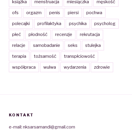
książka
menstruacja
miesiączka
męskość
ofs
orgazm
penis
piersi
pochwa
polecajki
profilaktyka
psychika
psycholog
płeć
płodność
recenzje
rekrutacja
relacje
samobadanie
seks
stulejka
terapia
tożsamość
transpłciowość
współpraca
wulwa
wydarzenia
zdrowie
KONTAKT
e-mail: nksarsamandi@gmail.com