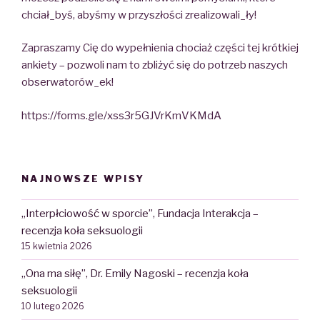
chciał_byś, abyśmy w przyszłości zrealizowali_ły!
Zapraszamy Cię do wypełnienia chociaż części tej krótkiej
ankiety – pozwoli nam to zbliżyć się do potrzeb naszych
obserwatorów_ek!
https://forms.gle/xss3r5GJVrKmVKMdA
NAJNOWSZE WPISY
„Interpłciowość w sporcie”, Fundacja Interakcja –
recenzja koła seksuologii
15 kwietnia 2026
„Ona ma siłę”, Dr. Emily Nagoski – recenzja koła
seksuologii
10 lutego 2026