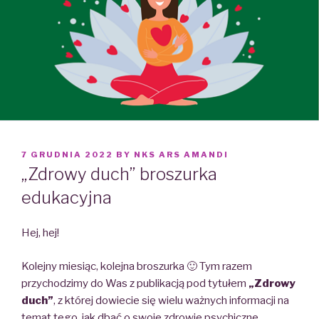
POSTED
7 GRUDNIA 2022
BY
NKS ARS AMANDI
ON
„Zdrowy duch” broszurka
edukacyjna
Hej, hej!
Kolejny miesiąc, kolejna broszurka 🙂 Tym razem
przychodzimy do Was z publikacją pod tytułem
„Zdrowy
duch”
, z której dowiecie się wielu ważnych informacji na
temat tego, jak dbać o swoje zdrowie psychiczne.