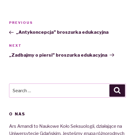
Nawigacja
PREVIOUS
Previous
wpisu
Post
„Antykoncepcja” broszurka edukacyjna
NEXT
Next
Post
„Zadbajmy o piersi” broszurka edukacyjna
Search
Searc
for:
O NAS
Ars Amandi to Naukowe Koło Seksuologii, działające na
Uniwersytecie Gdańskim. Jesteśmy grupą różnorodnych