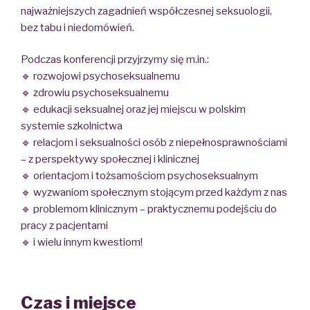
najważniejszych zagadnień współczesnej seksuologii,
bez tabu i niedomówień.
Podczas konferencji przyjrzymy się m.in.:
🔹 rozwojowi psychoseksualnemu
🔹 zdrowiu psychoseksualnemu
🔹 edukacji seksualnej oraz jej miejscu w polskim
systemie szkolnictwa
🔹 relacjom i seksualności osób z niepełnosprawnościami
– z perspektywy społecznej i klinicznej
🔹 orientacjom i tożsamościom psychoseksualnym
🔹 wyzwaniom społecznym stojącym przed każdym z nas
🔹 problemom klinicznym – praktycznemu podejściu do
pracy z pacjentami
🔹 i wielu innym kwestiom!
Czas i miejsce