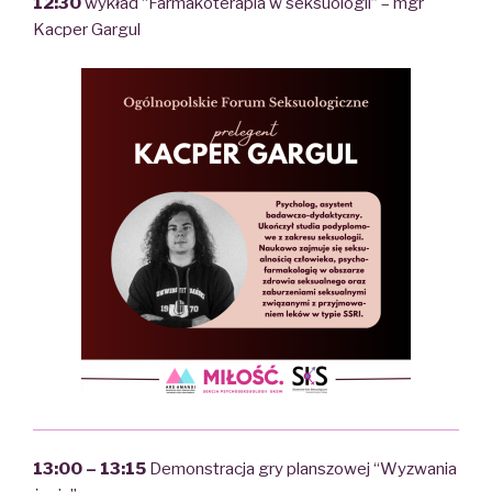
12:30
wykład “Farmakoterapia w seksuologii” – mgr
Kacper Gargul
13:00 – 13:15
Demonstracja gry planszowej “Wyzwania