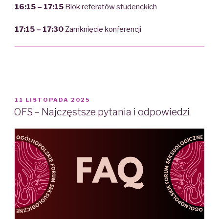
16:15 – 17:15
Blok referatów studenckich
17:15 – 17:30
Zamknięcie konferencji
POSTED
11 LISTOPADA 2025
ON
OFS – Najczęstsze pytania i odpowiedzi