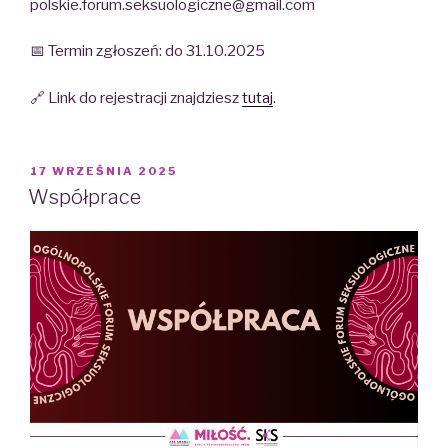
polskie.forum.seksuologiczne@gmail.com
📅 Termin zgłoszeń: do 31.10.2025
🔗 Link do rejestracji znajdziesz
tutaj
.
POSTED
17 WRZEŚNIA 2025
ON
Współprace