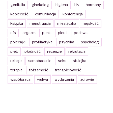
genitalia
ginekolog
higiena
hiv
hormony
kobiecość
komunikacja
konferencja
książka
menstruacja
miesiączka
męskość
ofs
orgazm
penis
piersi
pochwa
polecajki
profilaktyka
psychika
psycholog
płeć
płodność
recenzje
rekrutacja
relacje
samobadanie
seks
stulejka
terapia
tożsamość
transpłciowość
współpraca
wulwa
wydarzenia
zdrowie