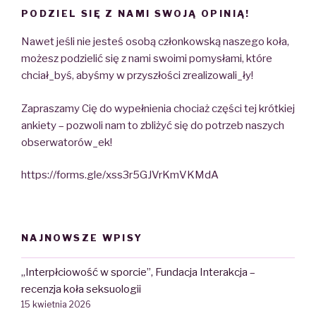
PODZIEL SIĘ Z NAMI SWOJĄ OPINIĄ!
Nawet jeśli nie jesteś osobą członkowską naszego koła,
możesz podzielić się z nami swoimi pomysłami, które
chciał_byś, abyśmy w przyszłości zrealizowali_ły!
Zapraszamy Cię do wypełnienia chociaż części tej krótkiej
ankiety – pozwoli nam to zbliżyć się do potrzeb naszych
obserwatorów_ek!
https://forms.gle/xss3r5GJVrKmVKMdA
NAJNOWSZE WPISY
„Interpłciowość w sporcie”, Fundacja Interakcja –
recenzja koła seksuologii
15 kwietnia 2026