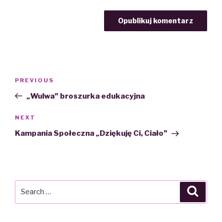
Nawigacja
PREVIOUS
Previous
wpisu
Post
„Wulwa” broszurka edukacyjna
NEXT
Next
Post
Kampania Społeczna „Dziękuję Ci, Ciało”
Search
Searc
for: