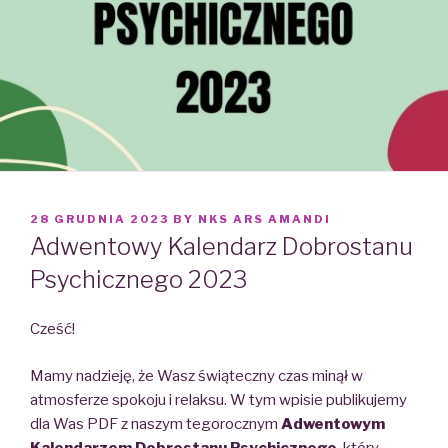
POSTED
28 GRUDNIA 2023
BY
NKS ARS AMANDI
ON
Adwentowy Kalendarz Dobrostanu
Psychicznego 2023
Cześć!
Mamy nadzieję, że Wasz świąteczny czas minął w
atmosferze spokoju i relaksu. W tym wpisie publikujemy
dla Was PDF z naszym tegorocznym
Adwentowym
Kalendarzem Dobrostanu Psychicznego
, który