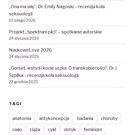
„Ona ma siłę”, Dr. Emily Nagoski – recenzja koła
seksuologii
10 lutego 2026
Projekt „Spektrum płci” – spotkanie autorskie
24 stycznia 2026
NaukoweLove 2026
24 stycznia 2026
„Gorset, wstyd i kocie uszka. O transkobiecości”, Dr J.
Szpilka – recenzja koła seksuologii
22 grudnia 2025
TAGI
anatomia
antykoncepcja
badania
choroby
ciało
ciąża
cykl
dotyk
feminizm