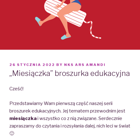
POSTED
26 STYCZNIA 2022
BY
NKS ARS AMANDI
ON
„Miesiączka” broszurka edukacyjna
Cześć!
Przedstawiamy Wam pierwszą część naszej serii
broszurek edukacyjnych. Jej tematem przewodnim jest
miesiączka
i wszystko co z nią związane. Serdecznie
zapraszamy do czytania i rozsyłania dalej, nich leci w świat
🙂