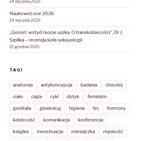
24 stycznia 2026
NaukoweLove 2026
24 stycznia 2026
„Gorset, wstyd i kocie uszka. O transkobiecości”, Dr J.
Szpilka – recenzja koła seksuologii
22 grudnia 2025
TAGI
anatomia
antykoncepcja
badania
choroby
ciało
ciąża
cykl
dotyk
feminizm
genitalia
ginekolog
higiena
hiv
hormony
kobiecość
komunikacja
konferencja
książka
menstruacja
miesiączka
męskość