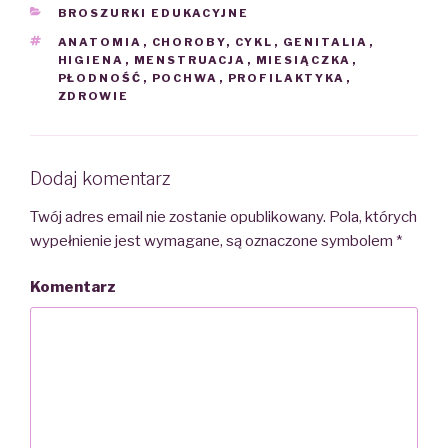
CATEGORIES
BROSZURKI EDUKACYJNE
TAGS
ANATOMIA
,
CHOROBY
,
CYKL
,
GENITALIA
,
HIGIENA
,
MENSTRUACJA
,
MIESIĄCZKA
,
PŁODNOŚĆ
,
POCHWA
,
PROFILAKTYKA
,
ZDROWIE
Dodaj komentarz
Twój adres email nie zostanie opublikowany.
Pola, których
wypełnienie jest wymagane, są oznaczone symbolem
*
Komentarz