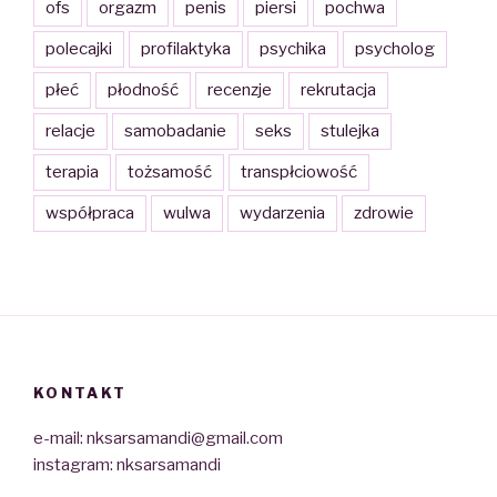
ofs
orgazm
penis
piersi
pochwa
polecajki
profilaktyka
psychika
psycholog
płeć
płodność
recenzje
rekrutacja
relacje
samobadanie
seks
stulejka
terapia
tożsamość
transpłciowość
współpraca
wulwa
wydarzenia
zdrowie
KONTAKT
e-mail: nksarsamandi@gmail.com
instagram: nksarsamandi