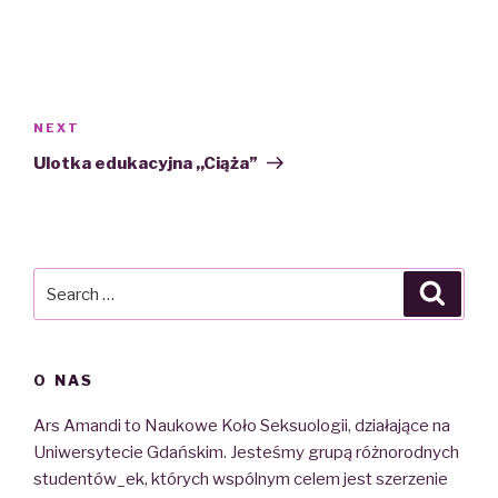
Nawigacja
wpisu
NEXT
Next
Post
Ulotka edukacyjna ,,Ciąża”
Search
Searc
for:
O NAS
Ars Amandi to Naukowe Koło Seksuologii, działające na
Uniwersytecie Gdańskim. Jesteśmy grupą różnorodnych
studentów_ek, których wspólnym celem jest szerzenie