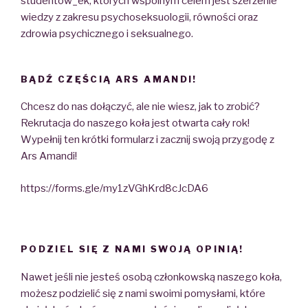
studentów_ek, których wspólnym celem jest szerzenie
wiedzy z zakresu psychoseksuologii, równości oraz
zdrowia psychicznego i seksualnego.
BĄDŹ CZĘŚCIĄ ARS AMANDI!
Chcesz do nas dołączyć, ale nie wiesz, jak to zrobić?
Rekrutacja do naszego koła jest otwarta cały rok!
Wypełnij ten krótki formularz i zacznij swoją przygodę z
Ars Amandi!
https://forms.gle/my1zVGhKrd8cJcDA6
PODZIEL SIĘ Z NAMI SWOJĄ OPINIĄ!
Nawet jeśli nie jesteś osobą członkowską naszego koła,
możesz podzielić się z nami swoimi pomysłami, które