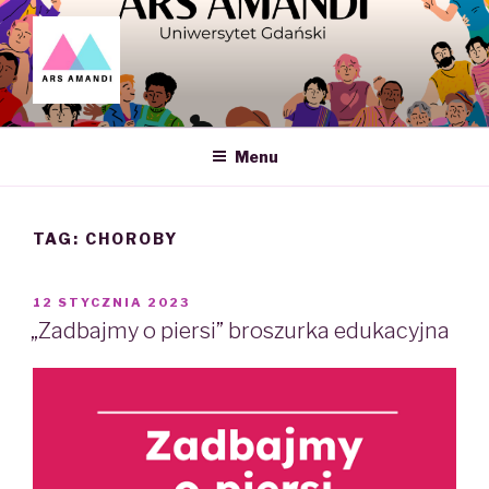
Skip
to
content
ARS AMANDI – NAUKOWE
KOŁO SEKSUOLOGII UG
Menu
TAG: CHOROBY
POSTED
12 STYCZNIA 2023
ON
„Zadbajmy o piersi” broszurka edukacyjna