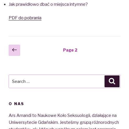
Jak prawidłowo dbać o miejsca intymne?
PDF do pobrania
Nawigacja
Previous
Page
2
page
wpisów
Search
Searc
for:
O NAS
Ars Amandi to Naukowe Koło Seksuologii, działające na
Uniwersytecie Gdańskim. Jesteśmy grupą różnorodnych