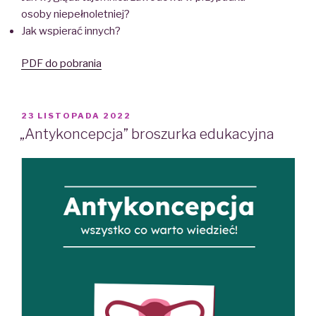
osoby niepełnoletniej?
Jak wspierać innych?
PDF do pobrania
POSTED
23 LISTOPADA 2022
ON
„Antykoncepcja” broszurka edukacyjna