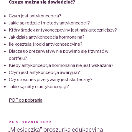
Czego można się dowiedzieć?
Czym jest antykoncepcja?
Jakie są rodzaje i metody antykoncepcji?
Który środek antykoncepcyjny jest najskuteczniejszy?
Jak działa antykoncepcja hormonalna?
Ile kosztują środki antykoncepcyjne?
Dlaczego prezerwatyw nie powinno się trzymać w
portfelu?
Kiedy antykoncepcja hormonalna nie jest wskazana?
Czym jest antykoncepcja awaryjna?
Czy stosunek przerywany jest skuteczny?
Jakie są mity o antykoncepcji?
PDF do pobrania
POSTED
26 STYCZNIA 2022
ON
„Miesiączka” broszurka edukacyjna