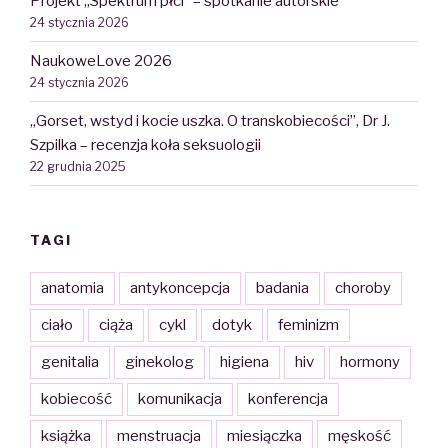
Projekt „Spektrum płci” – spotkanie autorskie
24 stycznia 2026
NaukoweLove 2026
24 stycznia 2026
„Gorset, wstyd i kocie uszka. O transkobiecości”, Dr J.
Szpilka – recenzja koła seksuologii
22 grudnia 2025
TAGI
anatomia
antykoncepcja
badania
choroby
ciało
ciąża
cykl
dotyk
feminizm
genitalia
ginekolog
higiena
hiv
hormony
kobiecość
komunikacja
konferencja
książka
menstruacja
miesiączka
męskość