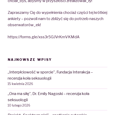
chciał_byś, abyśmy w przyszłości zrealizowali_ły!
Zapraszamy Cię do wypełnienia chociaż części tej krótkiej
ankiety – pozwoli nam to zbliżyć się do potrzeb naszych
obserwatorów_ek!
https://forms.gle/xss3r5GJVrKmVKMdA
NAJNOWSZE WPISY
„Interpłciowość w sporcie”, Fundacja Interakcja –
recenzja koła seksuologii
15 kwietnia 2026
„Ona ma siłę”, Dr. Emily Nagoski – recenzja koła
seksuologii
10 lutego 2026