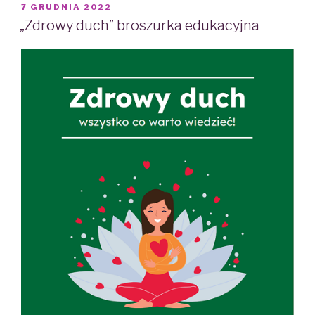
POSTED
7 GRUDNIA 2022
ON
„Zdrowy duch” broszurka edukacyjna