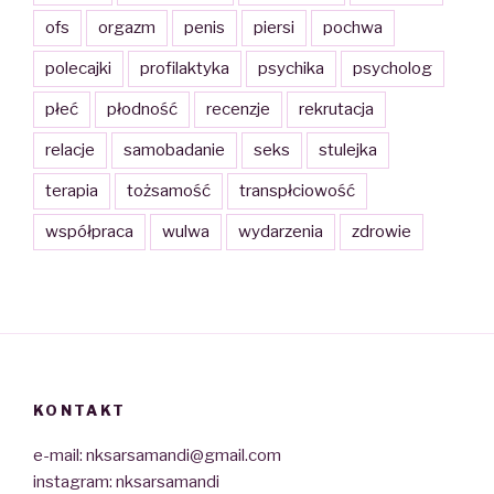
ofs
orgazm
penis
piersi
pochwa
polecajki
profilaktyka
psychika
psycholog
płeć
płodność
recenzje
rekrutacja
relacje
samobadanie
seks
stulejka
terapia
tożsamość
transpłciowość
współpraca
wulwa
wydarzenia
zdrowie
KONTAKT
e-mail: nksarsamandi@gmail.com
instagram: nksarsamandi