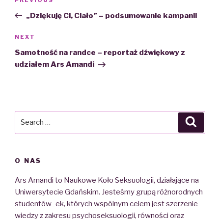
Previous
wpisu
Post
„Dziękuję Ci, Ciało” – podsumowanie kampanii
NEXT
Next
Post
Samotność na randce – reportaż dźwiękowy z
udziałem Ars Amandi
Search
Searc
for:
O NAS
Ars Amandi to Naukowe Koło Seksuologii, działające na
Uniwersytecie Gdańskim. Jesteśmy grupą różnorodnych
studentów_ek, których wspólnym celem jest szerzenie
wiedzy z zakresu psychoseksuologii, równości oraz