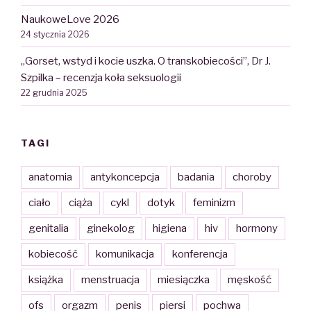
NaukoweLove 2026
24 stycznia 2026
„Gorset, wstyd i kocie uszka. O transkobiecości”, Dr J.
Szpilka – recenzja koła seksuologii
22 grudnia 2025
TAGI
anatomia
antykoncepcja
badania
choroby
ciało
ciąża
cykl
dotyk
feminizm
genitalia
ginekolog
higiena
hiv
hormony
kobiecość
komunikacja
konferencja
książka
menstruacja
miesiączka
męskość
ofs
orgazm
penis
piersi
pochwa