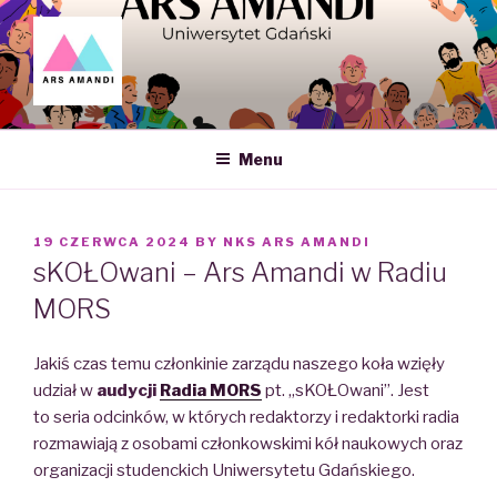
Skip
to
content
ARS AMANDI – NAUKOWE
KOŁO SEKSUOLOGII UG
Menu
POSTED
19 CZERWCA 2024
BY
NKS ARS AMANDI
ON
sKOŁOwani – Ars Amandi w Radiu
MORS
Jakiś czas temu członkinie zarządu naszego koła wzięły
udział w
audycji
Radia MORS
pt. „sKOŁOwani”. Jest
to seria odcinków, w których redaktorzy i redaktorki radia
rozmawiają z osobami członkowskimi kół naukowych oraz
organizacji studenckich Uniwersytetu Gdańskiego.