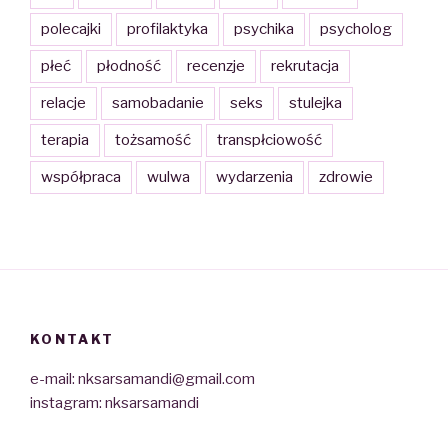
polecajki
profilaktyka
psychika
psycholog
płeć
płodność
recenzje
rekrutacja
relacje
samobadanie
seks
stulejka
terapia
tożsamość
transpłciowość
współpraca
wulwa
wydarzenia
zdrowie
KONTAKT
e-mail: nksarsamandi@gmail.com
instagram: nksarsamandi