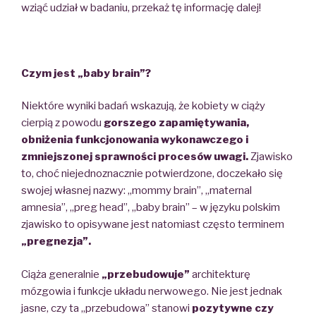
wziąć udział w badaniu, przekaż tę informację dalej!
Czym jest „baby brain”?
Niektóre wyniki badań wskazują, że kobiety w ciąży
cierpią z powodu
gorszego zapamiętywania,
obniżenia funkcjonowania wykonawczego i
zmniejszonej sprawności procesów uwagi.
Zjawisko
to, choć niejednoznacznie potwierdzone, doczekało się
swojej własnej nazwy: „mommy brain”, „maternal
amnesia”, „preg head”, „baby brain” – w języku polskim
zjawisko to opisywane jest natomiast często terminem
„pregnezja”.
Ciąża generalnie
„przebudowuje”
architekturę
mózgowia i funkcje układu nerwowego. Nie jest jednak
jasne, czy ta „przebudowa” stanowi
pozytywne czy