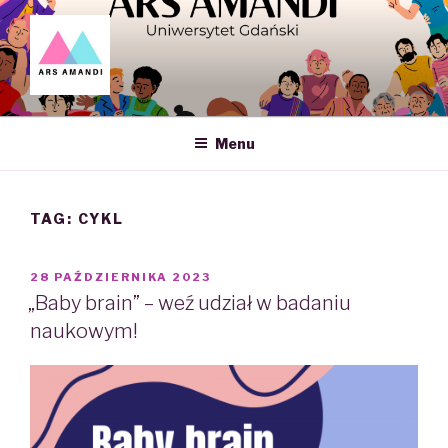
Skip
to
content
ARS AMANDI – NAUKOWE
KOŁO SEKSUOLOGII UG
Menu
TAG: CYKL
POSTED
28 PAŹDZIERNIKA 2023
ON
„Baby brain” – weź udział w badaniu
naukowym!