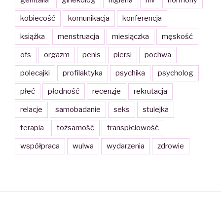
genitalia
ginekolog
higiena
hiv
hormony
kobiecość
komunikacja
konferencja
książka
menstruacja
miesiączka
męskość
ofs
orgazm
penis
piersi
pochwa
polecajki
profilaktyka
psychika
psycholog
płeć
płodność
recenzje
rekrutacja
relacje
samobadanie
seks
stulejka
terapia
tożsamość
transpłciowość
współpraca
wulwa
wydarzenia
zdrowie