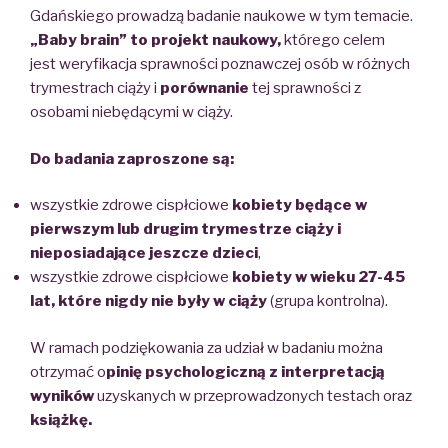
Gdańskiego prowadzą badanie naukowe w tym temacie.
„Baby brain” to projekt naukowy,
którego celem
jest weryfikacja sprawności poznawczej osób w różnych
trymestrach ciąży i
porównanie
tej sprawności z
osobami niebędącymi w ciąży.
Do badania zaproszone są:
wszystkie zdrowe cispłciowe
kobiety będące
w
pierwszym lub drugim trymestrze ciąży i
nieposiadające jeszcze dzieci
,
wszystkie zdrowe cispłciowe
kobiety w wieku 27-45
lat, które nigdy nie były w ciąży
(grupa kontrolna).
W ramach podziękowania za udział w badaniu można
otrzymać o
pinię psychologiczną z interpretacją
wyników
uzyskanych w przeprowadzonych testach oraz
książkę.