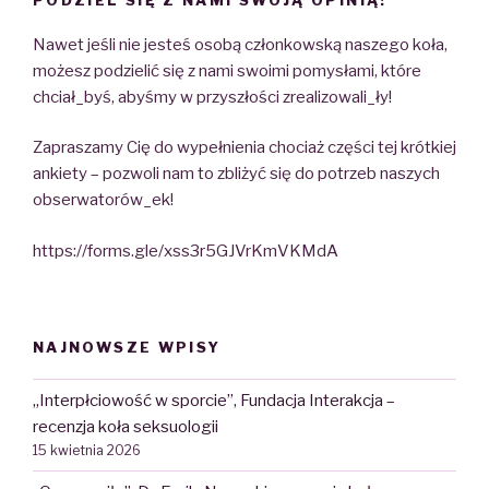
PODZIEL SIĘ Z NAMI SWOJĄ OPINIĄ!
Nawet jeśli nie jesteś osobą członkowską naszego koła,
możesz podzielić się z nami swoimi pomysłami, które
chciał_byś, abyśmy w przyszłości zrealizowali_ły!
Zapraszamy Cię do wypełnienia chociaż części tej krótkiej
ankiety – pozwoli nam to zbliżyć się do potrzeb naszych
obserwatorów_ek!
https://forms.gle/xss3r5GJVrKmVKMdA
NAJNOWSZE WPISY
„Interpłciowość w sporcie”, Fundacja Interakcja –
recenzja koła seksuologii
15 kwietnia 2026