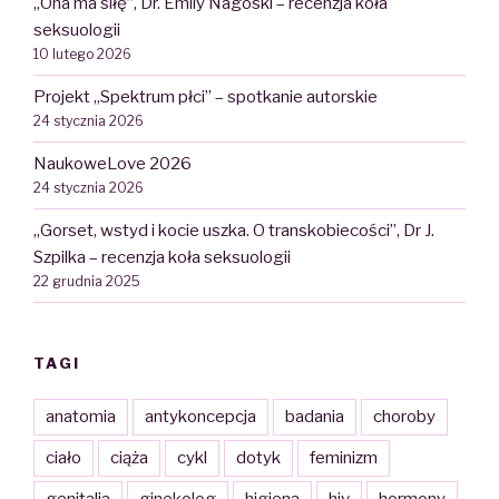
„Ona ma siłę”, Dr. Emily Nagoski – recenzja koła
seksuologii
10 lutego 2026
Projekt „Spektrum płci” – spotkanie autorskie
24 stycznia 2026
NaukoweLove 2026
24 stycznia 2026
„Gorset, wstyd i kocie uszka. O transkobiecości”, Dr J.
Szpilka – recenzja koła seksuologii
22 grudnia 2025
TAGI
anatomia
antykoncepcja
badania
choroby
ciało
ciąża
cykl
dotyk
feminizm