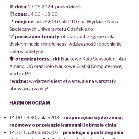
📆
data
: 27.05.2024, poniedziałek
⏱️
czas
: 14:00 – 18:00
📍
miejsce
: aula S203 i sala C107 na Wydziale Nauk
Społecznych Uniwersytetu Gdańskiego
💡
poruszane tematy
: obraz i postrzeganie ciała,
dyskryminacja, mindfulness, wdzięczność i docenianie
ciała w praktyce
🗣️
organizatorzy_rki
: Naukowe Koło Seksuologii Ars
Amandi UG oraz Koło Naukowe Grafiki Komputerowej
Vertex PG
❗
ważne:
wydarzenie jest otwarte, ale na warsztaty
obowiązują zapisy!
HARMONOGRAM
14:00-14:30, aula S203 –
rozpoczęcie wydarzenia:
rozmowy o przekazie kampanii i obrazie ciała
14:30-15:30, aula S203 –
prelekcje o postrzeganiu