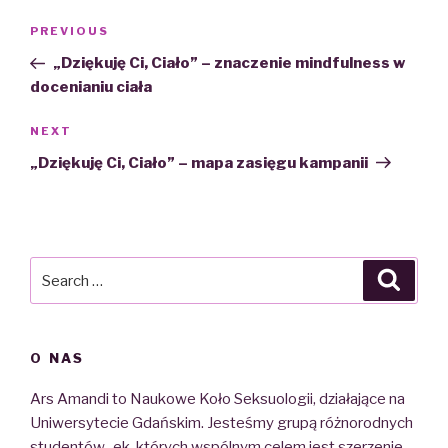
Nawigacja
PREVIOUS
Previous
wpisu
Post
„Dziękuję Ci, Ciało” – znaczenie mindfulness w
docenianiu ciała
NEXT
Next
Post
„Dziękuję Ci, Ciało” – mapa zasięgu kampanii
Search
Searc
for:
O NAS
Ars Amandi to Naukowe Koło Seksuologii, działające na
Uniwersytecie Gdańskim. Jesteśmy grupą różnorodnych
studentów_ek, których wspólnym celem jest szerzenie