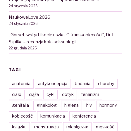
24 stycznia 2026
NaukoweLove 2026
24 stycznia 2026
„Gorset, wstyd i kocie uszka. O transkobiecości”, Dr J.
Szpilka – recenzja koła seksuologii
22 grudnia 2025
TAGI
anatomia
antykoncepcja
badania
choroby
ciało
ciąża
cykl
dotyk
feminizm
genitalia
ginekolog
higiena
hiv
hormony
kobiecość
komunikacja
konferencja
książka
menstruacja
miesiączka
męskość