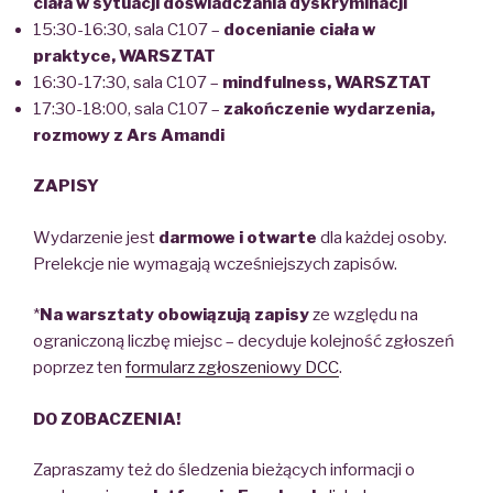
ciała w sytuacji doświadczania dyskryminacji
15:30-16:30, sala C107 –
docenianie ciała w
praktyce, WARSZTAT
16:30-17:30, sala C107 –
mindfulness, WARSZTAT
17:30-18:00, sala C107 –
zakończenie wydarzenia,
rozmowy z Ars Amandi
ZAPISY
Wydarzenie jest
darmowe i otwarte
dla każdej osoby.
Prelekcje nie wymagają wcześniejszych zapisów.
*
Na warsztaty obowiązują zapisy
ze względu na
ograniczoną liczbę miejsc – decyduje kolejność zgłoszeń
poprzez ten
formularz zgłoszeniowy DCC
.
DO ZOBACZENIA!
Zapraszamy też do śledzenia bieżących informacji o