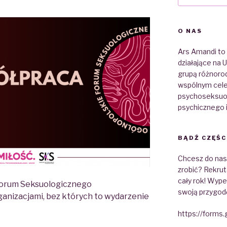
O NAS
Ars Amandi to
działające na
grupą różnoro
wspólnym cele
psychoseksuolo
psychicznego 
BĄDŹ CZĘŚC
Chcesz do nas d
zrobić? Rekrut
cały rok! Wypeł
orum Seksuologicznego
swoją przygod
anizacjami, bez których to wydarzenie
https://forms