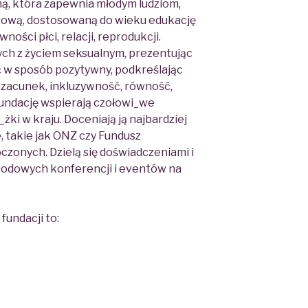
mą, która zapewnia młodym ludziom,
sową, dostosowaną do wieku edukację
ości płci, relacji, reprodukcji.
ych z życiem seksualnym, prezentując
ć w sposób pozytywny, podkreślając
szacunek, inkluzywność, równość,
Fundację wspierają czołowi_we
żki w kraju. Doceniają ją najbardziej
, takie jak ONZ czy Fundusz
onych. Dzielą się doświadczeniami i
odowych konferencji i eventów na
fundacji to: