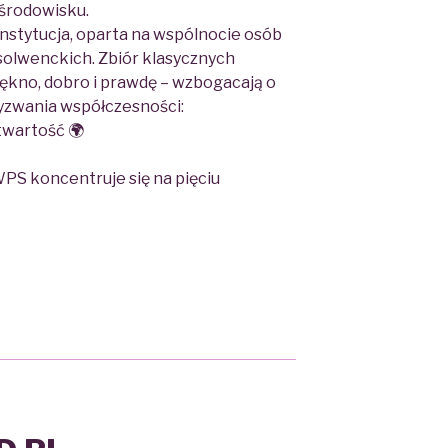
 środowisku.
 instytucja, oparta na wspólnocie osób
bsolwenckich. Zbiór klasycznych
iękno, dobro i prawdę – wzbogacają o
wyzwania współczesności:
twartość 🌍
PS koncentruje się na pięciu