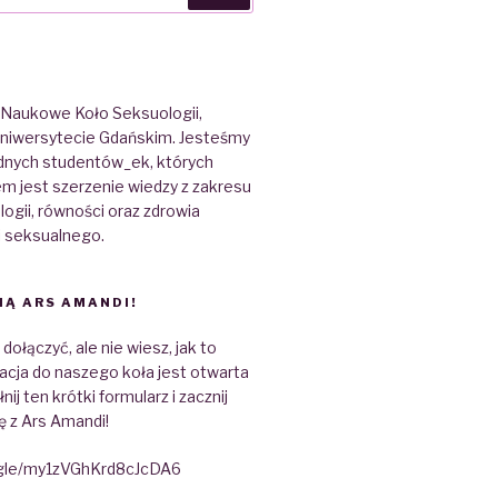
 Naukowe Koło Seksuologii,
 Uniwersytecie Gdańskim. Jesteśmy
dnych studentów_ek, których
m jest szerzenie wiedzy z zakresu
gii, równości oraz zdrowia
i seksualnego.
IĄ ARS AMANDI!
ołączyć, ale nie wiesz, jak to
acja do naszego koła jest otwarta
nij ten krótki formularz i zacznij
ę z Ars Amandi!
.gle/my1zVGhKrd8cJcDA6