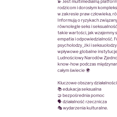
💫 Jest multimedialną platfor
rodzicom i dorosłym komplek
w zakresie praw człowieka, równ
Informują o ryzykach związan
równolegle seks i seksualnoś
takie wartości, jak wzajemny 
empatia i odpowiedzialność. 
psycholodzy_żki i seksuolodzy_
wpływowe globalne instytucje
Ludnościowy Narodów Zjednocz
know-how podczas międzynar
całym świecie 🌍
Kluczowe obszary działalności 
📚 edukacja seksualna
🤝 bezpośrednia pomoc
🗣️ działalność rzecznicza
🎭 wydarzenia kulturalne.