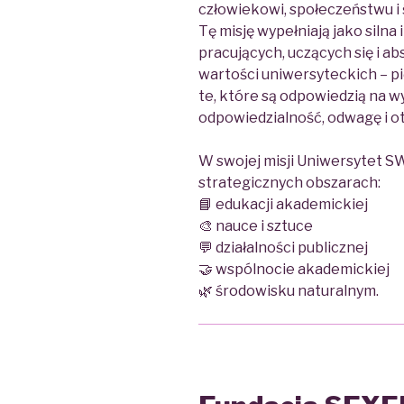
człowiekowi, społeczeństwu i
Tę misję wypełniają jako silna
pracujących, uczących się i a
wartości uniwersyteckich – p
te, które są odpowiedzią na 
odpowiedzialność, odwagę i o
W swojej misji Uniwersytet SW
strategicznych obszarach:
📘 edukacji akademickiej
🎨 nauce i sztuce
💬 działalności publicznej
🤝 wspólnocie akademickiej
🌿 środowisku naturalnym.