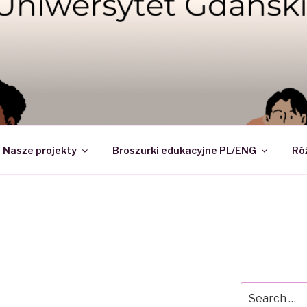
DI – NAUKOWE KOŁO 
Nasze projekty
Broszurki edukacyjne PL/ENG
Ró
Search
for: