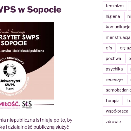
feminizm
WPS w Sopocie
higiena
h
komunikacja
menstruacja
ofs
orga
pochwa
p
psychika
recenzje
samobadani
terapia
t
współpraca
a niepubliczna istnieje po to, by
zdrowie
ę i działalność publiczną służyć