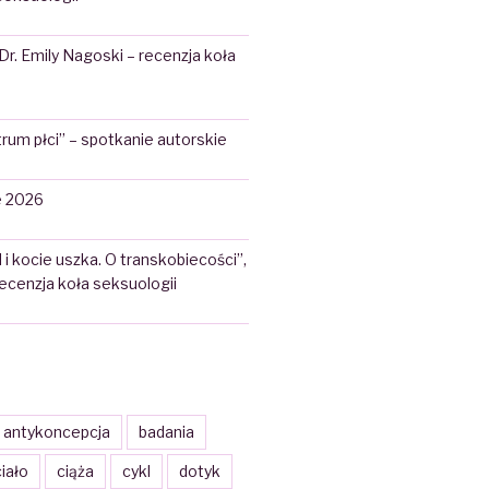
 Dr. Emily Nagoski – recenzja koła
rum płci” – spotkanie autorskie
 2026
 i kocie uszka. O transkobiecości”,
 recenzja koła seksuologii
antykoncepcja
badania
iało
ciąża
cykl
dotyk