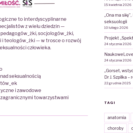
15 kwietnia 2026
„Ona ma siłę”,
giczne to interdyscyplinarne
seksuologii
ecjalistów z wielu dziedzin —
10 lutego 2026
, pedagogów_żki, socjologów_żki,
Projekt „Spekt
 i teologów_żki — w trosce o rozwój
24 stycznia 2026
seksualności człowieka.
NaukoweLove
24 stycznia 2026
o
„Gorset, wstyd
nad seksualnością
Dr J. Szpilka –
stów_ek
22 grudnia 2025
etyczne i zawodowe
i zagranicznymi towarzystwami
TAGI
anatomia
choroby
c