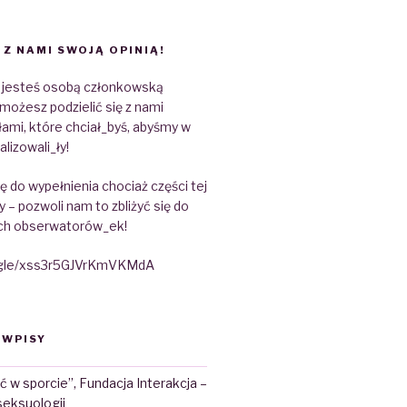
 Z NAMI SWOJĄ OPINIĄ!
e jesteś osobą członkowską
możesz podzielić się z nami
ami, które chciał_byś, abyśmy w
alizowali_ły!
 do wypełnienia chociaż części tej
y – pozwoli nam to zbliżyć się do
ch obserwatorów_ek!
s.gle/xss3r5GJVrKmVKMdA
 WPISY
ć w sporcie”, Fundacja Interakcja –
seksuologii