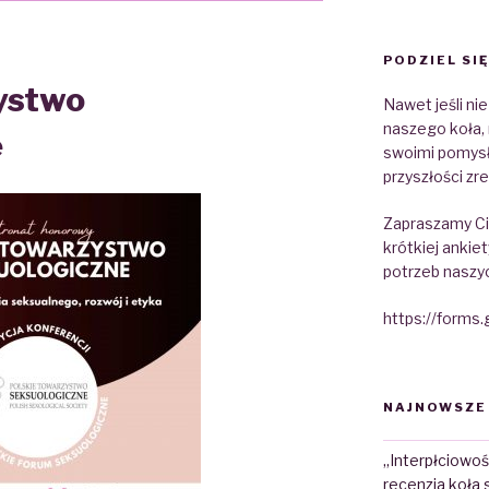
PODZIEL SIĘ
ystwo
Nawet jeśli ni
naszego koła, 
e
swoimi pomysł
przyszłości zre
Zapraszamy Cię
krótkiej ankiet
potrzeb naszy
https://form
NAJNOWSZE
„Interpłciowoś
recenzja koła 