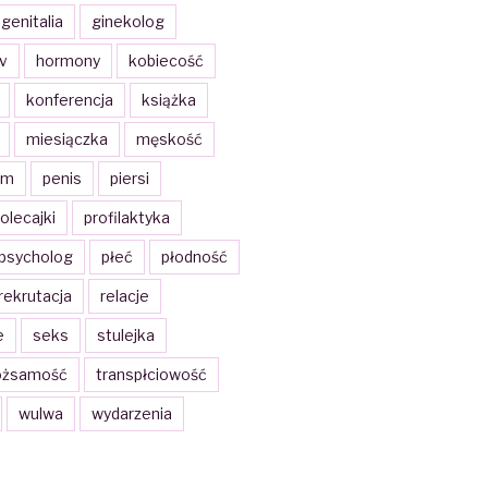
genitalia
ginekolog
iv
hormony
kobiecość
konferencja
książka
miesiączka
męskość
zm
penis
piersi
olecajki
profilaktyka
psycholog
płeć
płodność
rekrutacja
relacje
e
seks
stulejka
ożsamość
transpłciowość
wulwa
wydarzenia