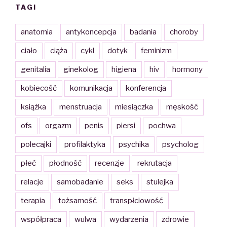
TAGI
anatomia
antykoncepcja
badania
choroby
ciało
ciąża
cykl
dotyk
feminizm
genitalia
ginekolog
higiena
hiv
hormony
kobiecość
komunikacja
konferencja
książka
menstruacja
miesiączka
męskość
ofs
orgazm
penis
piersi
pochwa
polecajki
profilaktyka
psychika
psycholog
płeć
płodność
recenzje
rekrutacja
relacje
samobadanie
seks
stulejka
terapia
tożsamość
transpłciowość
współpraca
wulwa
wydarzenia
zdrowie