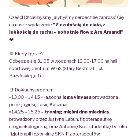
Cześć! Chcielibyśmy_ałybyśmy serdecznie zaprosić Cię
na nasze wydarzenie
”Z czułością do ciała, z
lekkością do ruchu – sobotnie flow z Ars Amandi”
❤️
📅 Kiedy i gdzie?
Odbędzie się 31.05 w godzinach 13.00-17.00 na hali
sportowej Centrum WFiS (Stary Rektorat – ul.
Bażyńskiego 1a).
📑 Dokładny program:
▫️ 13.00 – 14.15 – łagodna
joga vinyasa
prowadzona
przez joginkę Tosię Kaczmar
▫️ 14.25 – 15.25 –
trening mięśni dna miednicy
prowadzony przez Justynę Labun, fizjoterapeutkę
uroginekologiczną, oraz Antoninę Król, studentkę IV roku
fizjoterapii i członkinię SKN Fizjoterapeutów