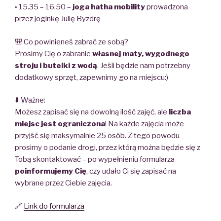
▫️ 15.35 – 16.50 –
joga hatha mobility
prowadzona
przez joginkę Julię Byzdrę
🎒 Co powinieneś zabrać ze sobą?
Prosimy Cię o zabranie
własnej maty, wygodnego
stroju i butelki z wodą
. Jeśli będzie nam potrzebny
dodatkowy sprzęt, zapewnimy go na miejscu:)
⬇️ Ważne:
Możesz zapisać się na dowolną ilość zajęć, ale
liczba
miejsc jest ograniczona
! Na każde zajęcia może
przyjść się maksymalnie 25 osób. Z tego powodu
prosimy o podanie drogi, przez którą można będzie się z
Tobą skontaktować – po wypełnieniu formularza
poinformujemy Cię
, czy udało Ci się zapisać na
wybrane przez Ciebie zajęcia.
🔗
Link do formularza