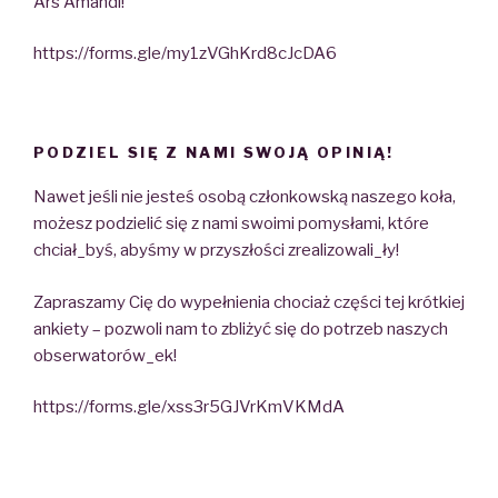
Ars Amandi!
https://forms.gle/my1zVGhKrd8cJcDA6
PODZIEL SIĘ Z NAMI SWOJĄ OPINIĄ!
Nawet jeśli nie jesteś osobą członkowską naszego koła,
możesz podzielić się z nami swoimi pomysłami, które
chciał_byś, abyśmy w przyszłości zrealizowali_ły!
Zapraszamy Cię do wypełnienia chociaż części tej krótkiej
ankiety – pozwoli nam to zbliżyć się do potrzeb naszych
obserwatorów_ek!
https://forms.gle/xss3r5GJVrKmVKMdA