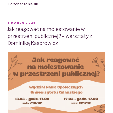
Do zobaczenia! ❤️
POSTED
3 MARCA 2025
ON
Jak reagować na molestowanie w
przestrzeni publicznej? – warsztaty z
Dominiką Kasprowicz