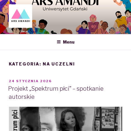
Skip
to
content
ARS AMANDI – NAUKOWE
KOŁO SEKSUOLOGII UG
Menu
KATEGORIA: NA UCZELNI
POSTED
24 STYCZNIA 2026
ON
Projekt „Spektrum płci” – spotkanie
autorskie