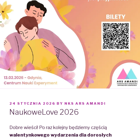
POSTED
24 STYCZNIA 2026
BY
NKS ARS AMANDI
ON
NaukoweLove 2026
Dobre wieści! Po raz kolejny będziemy częścią
walentynkowego wydarzenia dla dorosłych