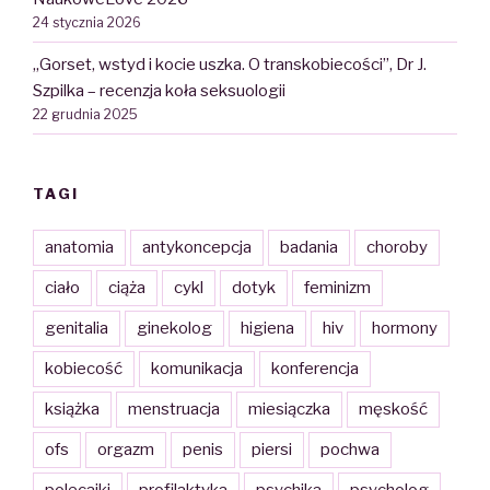
24 stycznia 2026
„Gorset, wstyd i kocie uszka. O transkobiecości”, Dr J.
Szpilka – recenzja koła seksuologii
22 grudnia 2025
TAGI
anatomia
antykoncepcja
badania
choroby
ciało
ciąża
cykl
dotyk
feminizm
genitalia
ginekolog
higiena
hiv
hormony
kobiecość
komunikacja
konferencja
książka
menstruacja
miesiączka
męskość
ofs
orgazm
penis
piersi
pochwa
polecajki
profilaktyka
psychika
psycholog