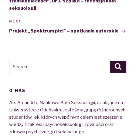
transkobiecości”, Dr J. Szpilka – recenzja koła
seksuologii
NEXT
Next
Post
Projekt „Spektrum płci” – spotkanie autorskie
Search
Searc
for:
O NAS
Ars Amandi to Naukowe Koło Seksuologii, działające na
Uniwersytecie Gdańskim. Jesteśmy grupą różnorodnych
studentów_ek, których wspólnym celem jest szerzenie
wiedzy z zakresu psychoseksuologii, równości oraz
zdrowia psychicznego i seksualnego.