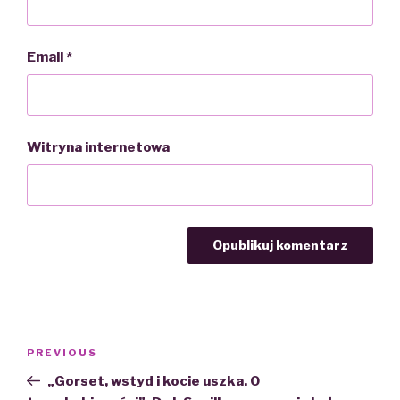
Email
*
Witryna internetowa
Nawigacja
PREVIOUS
Previous
wpisu
Post
„Gorset, wstyd i kocie uszka. O