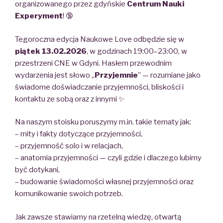
organizowanego przez gdyńskie
Centrum Nauki
Experyment
! 🔞
Tegoroczna edycja Naukowe Love odbędzie się w
piątek 13.02.2026
, w godzinach 19:00–23:00, w
przestrzeni CNE w Gdyni. Hasłem przewodnim
wydarzenia jest słowo „
Przyjemnie
” — rozumiane jako
świadome doświadczanie przyjemności, bliskości i
kontaktu ze sobą oraz z innymi ✨
Na naszym stoisku poruszymy m.in. takie tematy jak:
– mity i fakty dotyczące przyjemności,
– przyjemność solo i w relacjach,
– anatomia przyjemności — czyli gdzie i dlaczego lubimy
być dotykani,
– budowanie świadomości własnej przyjemności oraz
komunikowanie swoich potrzeb.
Jak zawsze stawiamy na rzetelną wiedzę, otwartą