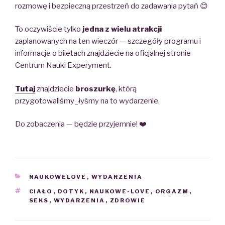
rozmowę i bezpieczną przestrzeń do zadawania pytań 😊
To oczywiście tylko
jedna z wielu atrakcji
zaplanowanych na ten wieczór — szczegóły programu i
informacje o biletach znajdziecie na oficjalnej stronie
Centrum Nauki Experyment.
Tutaj
znajdziecie
broszurkę
, którą
przygotowaliśmy_łyśmy na to wydarzenie.
Do zobaczenia — będzie przyjemnie! ❤️
CATEGORIES
NAUKOWELOVE
,
WYDARZENIA
TAGS
CIAŁO
,
DOTYK
,
NAUKOWE-LOVE
,
ORGAZM
,
SEKS
,
WYDARZENIA
,
ZDROWIE