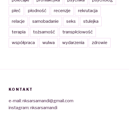
płeć
płodność
recenzje
rekrutacja
relacje
samobadanie
seks
stulejka
terapia
tożsamość
transpłciowość
współpraca
wulwa
wydarzenia
zdrowie
KONTAKT
e-mail: nksarsamandi@gmail.com
instagram: nksarsamandi