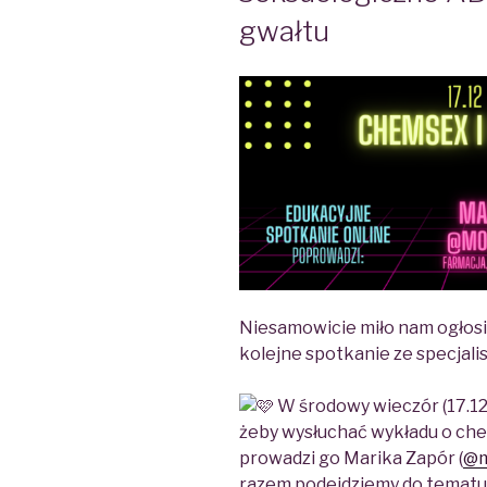
gwałtu
Niesamowicie miło nam ogłosi
kolejne spotkanie ze specjalis
W środowy wieczór (17.12 
żeby wysłuchać wykładu o chem
prowadzi go Marika Zapór (
@m
razem podejdziemy do tematu 