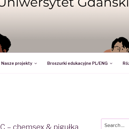
DI – NAUKOWE KOŁO 
Nasze projekty
Broszurki edukacyjne PL/ENG
Ró
Search
C – chemsex & pigułka
for: