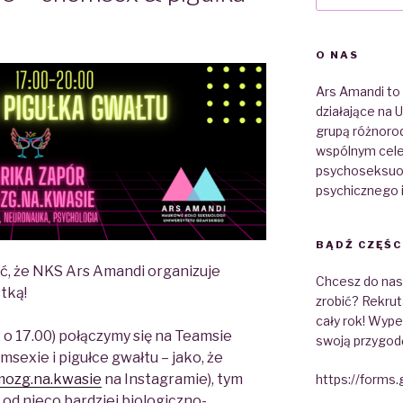
O NAS
Ars Amandi to
działające na
grupą różnoro
wspólnym cele
psychoseksuolo
psychicznego 
BĄDŹ CZĘŚC
ć, że NKS Ars Amandi organizuje
Chcesz do nas d
tką!
zrobić? Rekrut
cały rok! Wypeł
o 17.00) połączymy się na Teamsie
swoją przygod
sexie i pigułce gwałtu – jako, że
ozg.na.kwasie
na Instagramie), tym
https://forms
od nieco bardziej biologiczno-