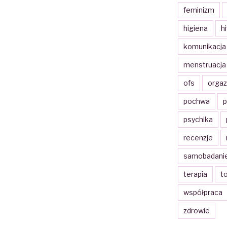
feminizm
higiena
h
komunikacja
menstruacja
ofs
orga
pochwa
p
psychika
recenzje
samobadani
terapia
t
współpraca
zdrowie