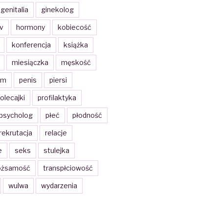
genitalia
ginekolog
iv
hormony
kobiecość
konferencja
książka
miesiączka
męskość
zm
penis
piersi
olecajki
profilaktyka
psycholog
płeć
płodność
rekrutacja
relacje
e
seks
stulejka
ożsamość
transpłciowość
wulwa
wydarzenia