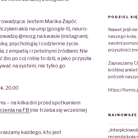
PODZIEL SIĘ
prowadząca: Jestem Marika Zapór,
czyłam akis na ump (google it), neuro-
Nawet jeśli ni
 Prowadzę @mozg.na.kwasie (instagram),
naszego koła, 
swoimi pomysł
kę, psychologię i codzienne życie.
przyszłości zre
, z empatią i rzetelnymi źródłami. Nie
(bo po co) robię to dziś, a jako przyszła
Zapraszamy Cię
wać na system, nie tylko go
krótkiej ankiet
potrzeb naszy
ok. 20.00
https://form
ms – na kilka dni przed spotkaniem
rzenia na FB
(nie trzeba się wcześniej
NAJNOWSZE
„Interpłciowoś
raszamy każdego, kto jest
recenzja koła 