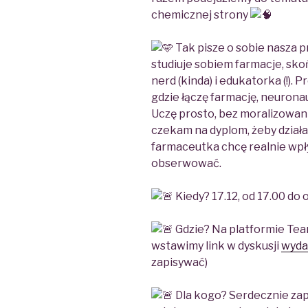
chemicznej strony
Tak pisze o sobie nasza 
studiuje sobiem farmacje, skoń
nerd (kinda) i edukatorka (!).
gdzie łączę farmację, neuronau
Uczę prosto, bez moralizowania
czekam na dyplom, żeby działać 
farmaceutka chcę realnie wpły
obserwować.
Kiedy? 17.12, od 17.00 do 
Gdzie? Na platformie Tea
wstawimy link w dyskusji
wyda
zapisywać)
Dla kogo? Serdecznie zap