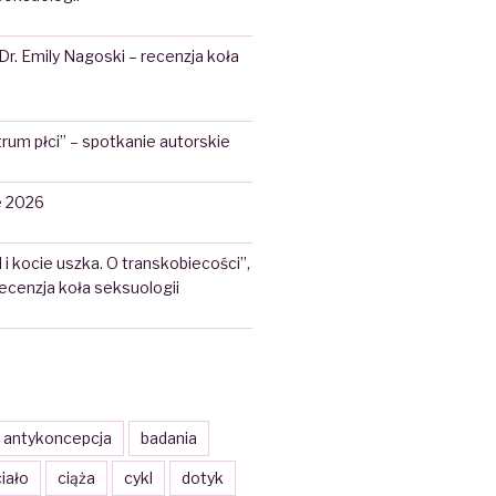
 Dr. Emily Nagoski – recenzja koła
rum płci” – spotkanie autorskie
 2026
 i kocie uszka. O transkobiecości”,
 recenzja koła seksuologii
antykoncepcja
badania
iało
ciąża
cykl
dotyk