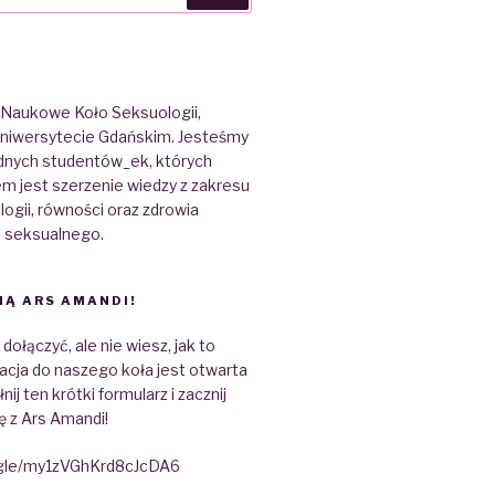
 Naukowe Koło Seksuologii,
 Uniwersytecie Gdańskim. Jesteśmy
dnych studentów_ek, których
m jest szerzenie wiedzy z zakresu
gii, równości oraz zdrowia
i seksualnego.
IĄ ARS AMANDI!
ołączyć, ale nie wiesz, jak to
acja do naszego koła jest otwarta
nij ten krótki formularz i zacznij
ę z Ars Amandi!
.gle/my1zVGhKrd8cJcDA6