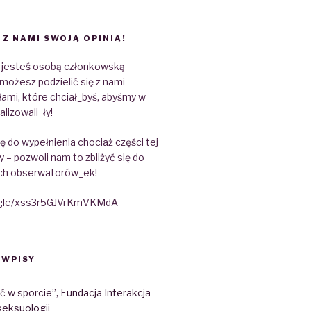
 Z NAMI SWOJĄ OPINIĄ!
e jesteś osobą członkowską
możesz podzielić się z nami
ami, które chciał_byś, abyśmy w
alizowali_ły!
 do wypełnienia chociaż części tej
y – pozwoli nam to zbliżyć się do
ch obserwatorów_ek!
s.gle/xss3r5GJVrKmVKMdA
 WPISY
ć w sporcie”, Fundacja Interakcja –
seksuologii