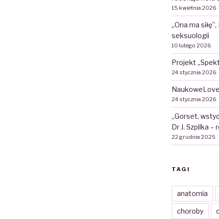
15 kwietnia 2026
„Ona ma siłę”,
seksuologii
10 lutego 2026
Projekt „Spekt
24 stycznia 2026
NaukoweLove
24 stycznia 2026
„Gorset, wstyd
Dr J. Szpilka –
22 grudnia 2025
TAGI
anatomia
choroby
c