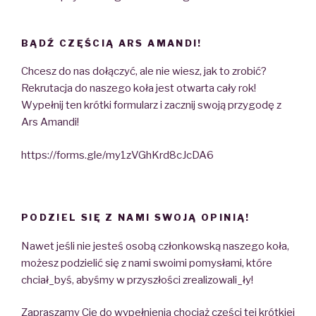
BĄDŹ CZĘŚCIĄ ARS AMANDI!
Chcesz do nas dołączyć, ale nie wiesz, jak to zrobić?
Rekrutacja do naszego koła jest otwarta cały rok!
Wypełnij ten krótki formularz i zacznij swoją przygodę z
Ars Amandi!
https://forms.gle/my1zVGhKrd8cJcDA6
PODZIEL SIĘ Z NAMI SWOJĄ OPINIĄ!
Nawet jeśli nie jesteś osobą członkowską naszego koła,
możesz podzielić się z nami swoimi pomysłami, które
chciał_byś, abyśmy w przyszłości zrealizowali_ły!
Zapraszamy Cię do wypełnienia chociaż części tej krótkiej