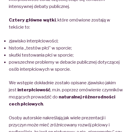
intensywnej debaty publicznej.
Cztery główne wątki
, które omówione zostają w
tekście to:
zjawisko interpłciowości;
historia „testów płci” w sporcie;
skutki testowania płci w sporcie;
powszechne problemy w debacie publicznej dotyczącej
osób interpłciowych w sporcie.
We wstępie dokładnie zostało opisane zjawisko jakim
jest
interpłciowość
, m.in. poprzez omówienie czynników
mogących prowadzić do
naturalnej różnorodności
cech płciowych
.
Osoby autorskie nakreślają jak wiele prezentacji i
przyczyn może mieć zróżnicowany rozwój płciowy i
podkreślają, że jest on nietypowy, a nie „nienormalny” czy