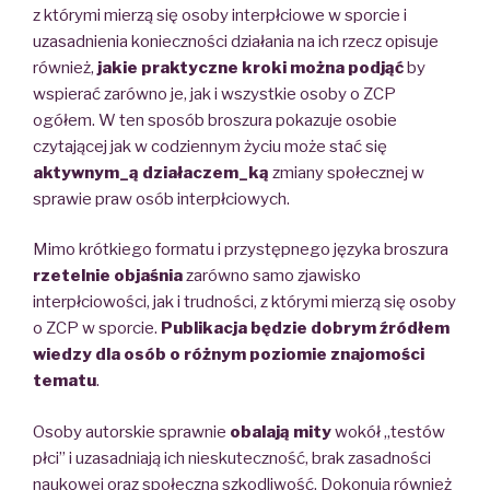
z którymi mierzą się osoby interpłciowe w sporcie i
uzasadnienia konieczności działania na ich rzecz opisuje
również,
jakie praktyczne kroki można podjąć
by
wspierać zarówno je, jak i wszystkie osoby o ZCP
ogółem. W ten sposób broszura pokazuje osobie
czytającej jak w codziennym życiu może stać się
aktywnym_ą działaczem_ką
zmiany społecznej w
sprawie praw osób interpłciowych.
Mimo krótkiego formatu i przystępnego języka broszura
rzetelnie objaśnia
zarówno samo zjawisko
interpłciowości, jak i trudności, z którymi mierzą się osoby
o ZCP w sporcie.
Publikacja będzie dobrym źródłem
wiedzy dla osób o różnym poziomie znajomości
tematu
.
Osoby autorskie sprawnie
obalają mity
wokół „testów
płci” i uzasadniają ich nieskuteczność, brak zasadności
naukowej oraz społeczną szkodliwość. Dokonują również