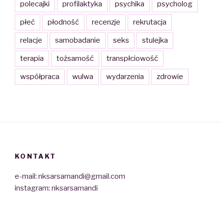
polecajki
profilaktyka
psychika
psycholog
płeć
płodność
recenzje
rekrutacja
relacje
samobadanie
seks
stulejka
terapia
tożsamość
transpłciowość
współpraca
wulwa
wydarzenia
zdrowie
KONTAKT
e-mail: nksarsamandi@gmail.com
instagram: nksarsamandi