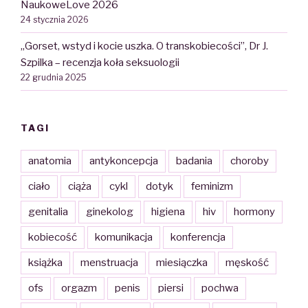
NaukoweLove 2026
24 stycznia 2026
„Gorset, wstyd i kocie uszka. O transkobiecości”, Dr J.
Szpilka – recenzja koła seksuologii
22 grudnia 2025
TAGI
anatomia
antykoncepcja
badania
choroby
ciało
ciąża
cykl
dotyk
feminizm
genitalia
ginekolog
higiena
hiv
hormony
kobiecość
komunikacja
konferencja
książka
menstruacja
miesiączka
męskość
ofs
orgazm
penis
piersi
pochwa