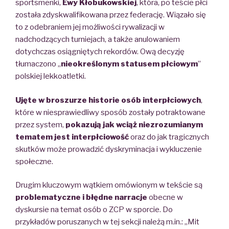
sportsmenki,
Ewy Kłobukowskiej
, która, po teście płci
została zdyskwalifikowana przez federację. Wiązało się
to z odebraniem jej możliwości rywalizacji w
nadchodzących turniejach, a także anulowaniem
dotychczas osiągniętych rekordów. Ową decyzję
tłumaczono „
nieokreślonym statusem płciowym
”
polskiej lekkoatletki.
Ujęte w broszurze historie osób interpłciowych
,
które w niesprawiedliwy sposób zostały potraktowane
przez system,
pokazują jak wciąż niezrozumianym
tematem jest interpłciowość
oraz do jak tragicznych
skutków może prowadzić dyskryminacja i wykluczenie
społeczne.
Drugim kluczowym wątkiem omówionym
w tekście są
problematyczne i błędne narracje
obecne w
dyskursie na temat osób o ZCP w sporcie. Do
przykładów poruszanych w tej sekcji należą m.in.:
„Mit