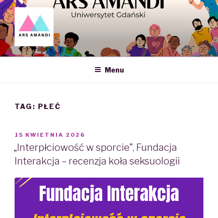
Skip
to
content
ARS AMANDI – NAUKOWE
KOŁO SEKSUOLOGII UG
Menu
TAG: PŁEĆ
POSTED
15 KWIETNIA 2026
ON
„Interpłciowość w sporcie”, Fundacja
Interakcja – recenzja koła seksuologii