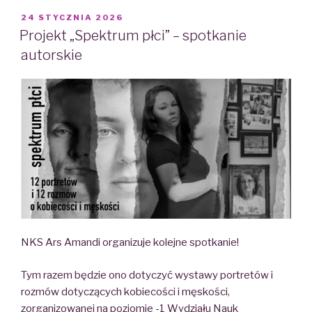
POSTED
24 STYCZNIA 2026
ON
Projekt „Spektrum płci” – spotkanie
autorskie
NKS Ars Amandi organizuje kolejne spotkanie!
Tym razem będzie ono dotyczyć wystawy portretów i
rozmów dotyczących kobiecości i męskości,
zorganizowanej na poziomie -1 Wydziału Nauk