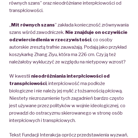
równych szans” oraz n
ieodróżniane interpłciowości od
transpłciowości.
„
Mit równych szans
” zakłada konieczność zrównywania
szans wśród zawodniczek.
Nie znajduje on oczywiście
odzwierciedlenia w rzeczywistości
,
co osoby
autorskie zresztą trafnie zauważają. Podają jako przykład
koszykarkę Zhang Ziyu, która ma 226 cm. Czy ją też
należałoby wykluczyć ze względu na nietypowy wzrost?
W kwestii
n
ieodróżniania interpłciowości od
transpłciowości
, i
nterpłciowość ma podłoże
biologiczne i nie należy jej mylić z tożsamością płciową.
Niestety niezrozumienie tych zagadnień bardzo często
jest używane przez polityków w wojnie ideologicznej, co
prowadzi do ostracyzmu skierowanego w stronę osób
interpłciowych
i transpłciowych.
Tekst Fundacji Interakcja oprócz przedstawienia wyzwań,