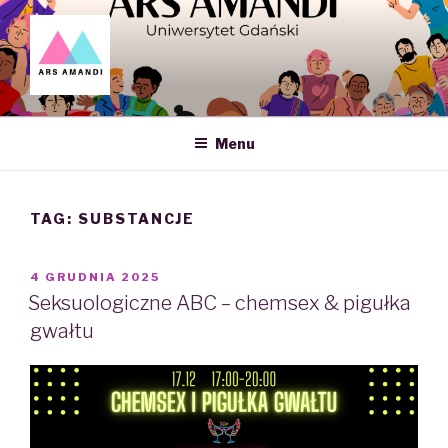
Skip
to
content
ARS AMANDI – NAUKOWE
KOŁO SEKSUOLOGII UG
Menu
TAG: SUBSTANCJE
POSTED
4 GRUDNIA 2025
ON
Seksuologiczne ABC – chemsex & pigułka
gwałtu