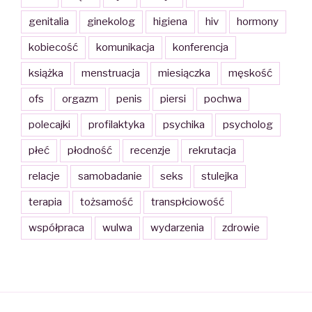
genitalia
ginekolog
higiena
hiv
hormony
kobiecość
komunikacja
konferencja
książka
menstruacja
miesiączka
męskość
ofs
orgazm
penis
piersi
pochwa
polecajki
profilaktyka
psychika
psycholog
płeć
płodność
recenzje
rekrutacja
relacje
samobadanie
seks
stulejka
terapia
tożsamość
transpłciowość
współpraca
wulwa
wydarzenia
zdrowie