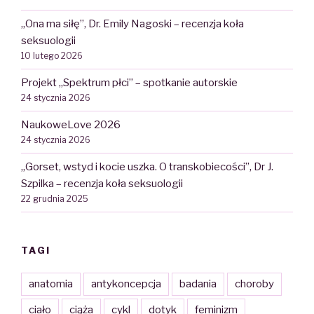
„Ona ma siłę”, Dr. Emily Nagoski – recenzja koła
seksuologii
10 lutego 2026
Projekt „Spektrum płci” – spotkanie autorskie
24 stycznia 2026
NaukoweLove 2026
24 stycznia 2026
„Gorset, wstyd i kocie uszka. O transkobiecości”, Dr J.
Szpilka – recenzja koła seksuologii
22 grudnia 2025
TAGI
anatomia
antykoncepcja
badania
choroby
ciało
ciąża
cykl
dotyk
feminizm