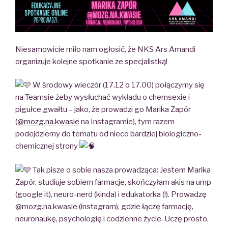
Niesamowicie miło nam ogłosić, że NKS Ars Amandi
organizuje kolejne spotkanie ze specjalistką!
W środowy wieczór (17.12 o 17.00) połączymy się
na Teamsie żeby wysłuchać wykładu o chemsexie i
pigułce gwałtu – jako, że prowadzi go Marika Zapór
(
@mozg.na.kwasie
na Instagramie), tym razem
podejdziemy do tematu od nieco bardziej biologiczno-
chemicznej strony
Tak pisze o sobie nasza prowadząca: Jestem Marika
Zapór, studiuje sobiem farmacje, skończyłam akis na ump
(google it), neuro-nerd (kinda) i edukatorka (!). Prowadzę
@mozg.na.kwasie (instagram), gdzie łączę farmację,
neuronaukę, psychologię i codzienne życie. Uczę prosto,