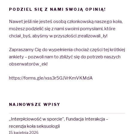
PODZIEL SIĘ Z NAMI SWOJĄ OPINIĄ!
Nawet jeśli nie jesteś osobą członkowską naszego koła,
możesz podzielić się z nami swoimi pomysłami, które
chciał_byś, abyśmy w przyszłości zrealizowali_ły!
Zapraszamy Cię do wypełnienia chociaż części tej krótkiej
ankiety – pozwoli nam to zbliżyć się do potrzeb naszych
obserwatorów_ek!
https://forms.gle/xss3r5GJVrKmVKMdA
NAJNOWSZE WPISY
„Interpłciowość w sporcie”, Fundacja Interakcja –
recenzja koła seksuologii
15 kwietnia 2026