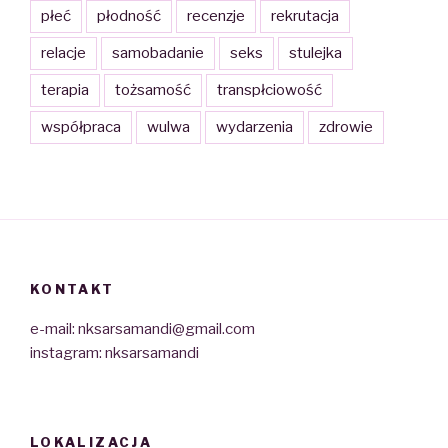
płeć
płodność
recenzje
rekrutacja
relacje
samobadanie
seks
stulejka
terapia
tożsamość
transpłciowość
współpraca
wulwa
wydarzenia
zdrowie
KONTAKT
e-mail: nksarsamandi@gmail.com
instagram: nksarsamandi
LOKALIZACJA