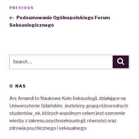
Nawigacja
PREVIOUS
Previous
wpisu
Post
Podsumowanie Ogólnopolskiego Forum
Seksuologicznego
Search
Searc
for:
O NAS
Ars Amandi to Naukowe Koło Seksuologii, działające na
Uniwersytecie Gdańskim. Jesteśmy grupą różnorodnych
studentów_ek, których wspólnym celem jest szerzenie
wiedzy z zakresu psychoseksuologii, równości oraz
zdrowia psychicznego i seksualnego.