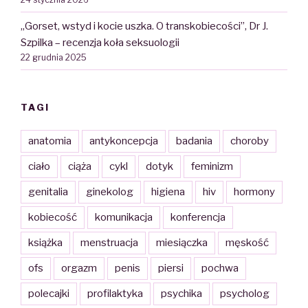
„Gorset, wstyd i kocie uszka. O transkobiecości”, Dr J.
Szpilka – recenzja koła seksuologii
22 grudnia 2025
TAGI
anatomia
antykoncepcja
badania
choroby
ciało
ciąża
cykl
dotyk
feminizm
genitalia
ginekolog
higiena
hiv
hormony
kobiecość
komunikacja
konferencja
książka
menstruacja
miesiączka
męskość
ofs
orgazm
penis
piersi
pochwa
polecajki
profilaktyka
psychika
psycholog