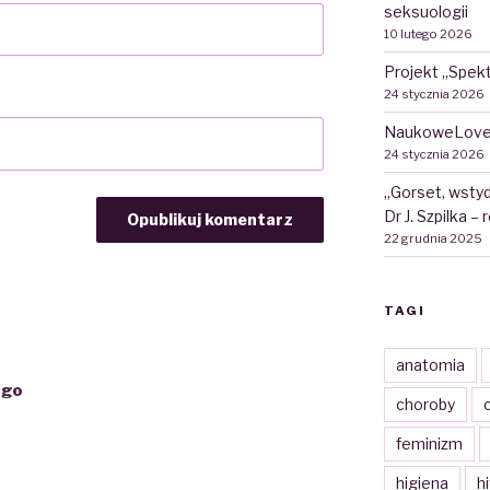
seksuologii
10 lutego 2026
Projekt „Spekt
24 stycznia 2026
NaukoweLove
24 stycznia 2026
„Gorset, wstyd
Dr J. Szpilka –
22 grudnia 2025
TAGI
anatomia
ego
choroby
c
feminizm
higiena
h