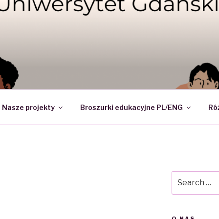
DI – NAUKOWE KOŁO 
Nasze projekty
Broszurki edukacyjne PL/ENG
Ró
Search
for:
O NAS